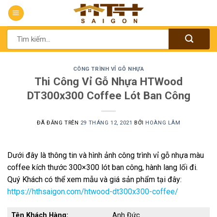
Chuyển
đến
nội
Tìm
dung
kiếm:
CÔNG TRÌNH VỈ GỖ NHỰA
Thi Công Vỉ Gỗ Nhựa HTWood
DT300x300 Coffee Lót Ban Công
ĐÃ ĐĂNG TRÊN
29 THÁNG 12, 2021
BỞI
HOÀNG LÂM
Dưới đây là thông tin và hình ảnh công trình vỉ gỗ nhựa màu
coffee kích thước 300×300 lót ban công, hành lang lối đi.
Quý Khách có thể xem mẫu và giá sản phẩm tại đây:
https://hthsaigon.com/htwood-dt300x300-coffee/
Tên Khách Hàng:
Anh Đức