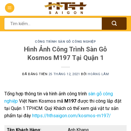
Chuyển
đến
nội
Tìm
dung
kiếm:
CÔNG TRÌNH SÀN GỖ CÔNG NGHIỆP
Hình Ảnh Công Trình Sàn Gỗ
Kosmos M197 Tại Quận 1
ĐÃ ĐĂNG TRÊN
25 THÁNG 12, 2021
BỞI
HOÀNG LÂM
Tổng hợp thông tin và hình ảnh công trình
sàn gỗ công
nghiệp
Việt Nam Kosmos mã
M197
được thi công lắp đặt
tại Quận 1 TPHCM. Quý Khách có thể xem giá vật tư sản
phẩm tại đây
https://hthsaigon.com/kosmos-m197/
Tên Khách Hàng:
Anh Khang