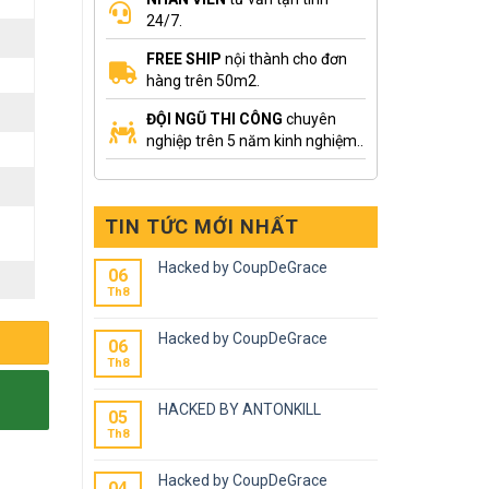
24/7.
FREE SHIP
nội thành cho đơn
hàng trên 50m2.
ĐỘI NGŨ THI CÔNG
chuyên
nghiệp trên 5 năm kinh nghiệm..
g
TIN TỨC MỚI NHẤT
Hacked by CoupDeGrace
06
Th8
Hacked by CoupDeGrace
06
Th8
HACKED BY ANTONKILL
05
Th8
Hacked by CoupDeGrace
04