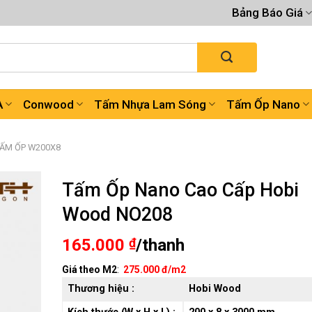
Bảng Báo Giá
A
Conwood
Tấm Nhựa Lam Sóng
Tấm Ốp Nano
ẤM ỐP W200X8
Tấm Ốp Nano Cao Cấp Hobi
Wood NO208
165.000
₫
/thanh
Giá theo M2
:
275.000 đ/m2
Thương hiệu :
Hobi Wood