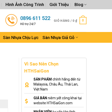
Hình Ảnh Công Trình
Giới Thiệu
Blog
0896 611 522
0
GIỎ HÀNG /
0
₫
Hỗ trợ 24/7
Sàn Nhựa Chịu Lực
Sàn Nhựa Giả Gỗ
Vì Sao Nên Chọn
HTHSaiGon
SẢN PHẨM
chính hãng đến từ
Malaysia, Châu Âu, Thái Lan,
Việt Nam
GIÁ BÁN
niêm yết công khai tại
website HTHSaiGon.com
NHÂN VIÊN
tư vấn tận tình