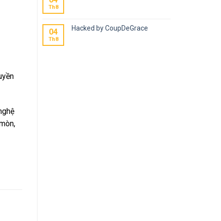
Th8
Hacked by CoupDeGrace
04
Th8
uyền
nghệ
 mòn,