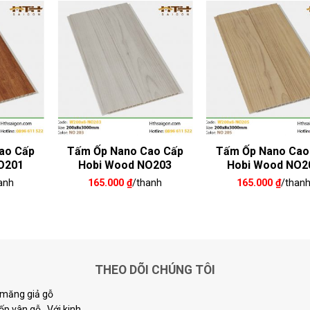
ao Cấp
Tấm Ốp Nano Cao Cấp
Tấm Ốp Nano Cao
O201
Hobi Wood NO203
Hobi Wood NO2
anh
165.000
₫
/thanh
165.000
₫
/than
THEO DÕI CHÚNG TÔI
i măng giả gỗ
p vân gỗ...Với kinh