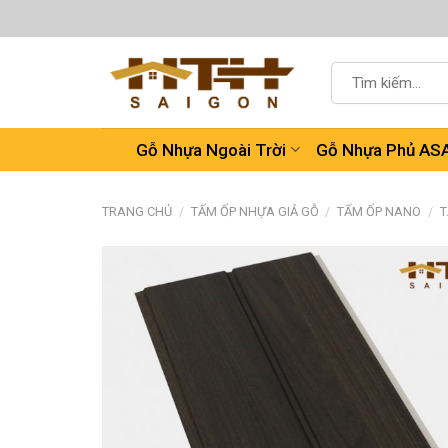
Chuyển
đến
nội
Tìm
dung
kiếm:
Gỗ Nhựa Ngoài Trời
Gỗ Nhựa Phủ AS
TRANG CHỦ
/
TẤM ỐP NHỰA GIẢ GỖ
/
TẤM ỐP NANO
/
T