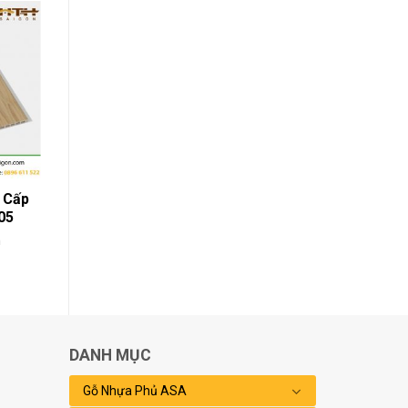
 Cấp
05
h
DANH MỤC
Gỗ Nhựa Phủ ASA