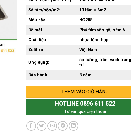
Kích thước (W x H x L) :
200 x 8 x 3000 mm
Số tấm/hộp/m2:
10 tấm = 6m2
Màu sắc:
NO208
Bề mặt :
Phủ film vân gỗ, hèm V
Chất liệu:
nhựa tổng hợp
Xuất xứ:
Việt Nam
ốp tường, trần, vách tran
Ứng dụng:
trí…..
Bảo hành:
3 năm
THÊM VÀO GIỎ HÀNG
HOTLINE 0896 611 522
Tư vấn qua điện thoại