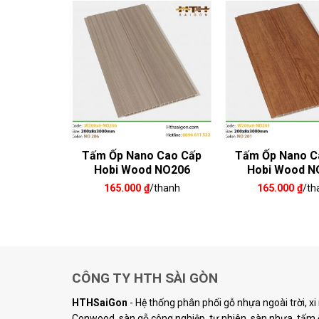
 Cao Cấp
Tấm Ốp Nano Cao Cấp
Tấm Ốp Nano C
 NO202
Hobi Wood NO206
Hobi Wood N
/thanh
165.000
₫
/thanh
165.000
₫
/th
CÔNG TY HTH SÀI GÒN
HTHSaiGon
- Hệ thống phân phối gỗ nhựa ngoài trời, x
Conwood, sàn gỗ công nghiệp, tự nhiên, sàn nhựa, tấm ố