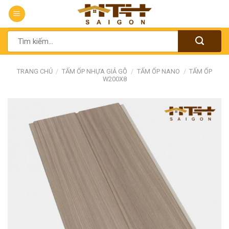
Chuyển
đến
nội
Tìm
dung
kiếm:
TRANG CHỦ
/
TẤM ỐP NHỰA GIẢ GỖ
/
TẤM ỐP NANO
/
TẤM ỐP
W200X8