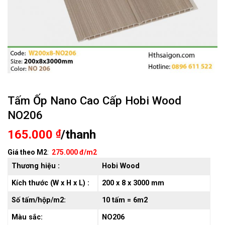
Tấm Ốp Nano Cao Cấp Hobi Wood
NO206
165.000
₫
/thanh
Giá theo M2
:
275.000 đ/m2
Thương hiệu :
Hobi Wood
Kích thước (W x H x L) :
200 x 8 x 3000 mm
Số tấm/hộp/m2:
10 tấm = 6m2
Màu sắc:
NO206