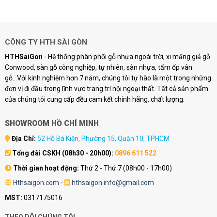
CÔNG TY HTH SÀI GÒN
HTHSaiGon
- Hệ thống phân phối gỗ nhựa ngoài trời, xi măng giả gỗ
Conwood, sàn gỗ công nghiệp, tự nhiên, sàn nhựa, tấm ốp vân
gỗ...Với kinh nghiệm hơn 7 năm, chúng tôi tự hào là một trong những
đơn vị đi đầu trong lĩnh vực trang trí nội ngoại thất. Tất cả sản phẩm
của chúng tôi cung cấp đều cam kết chính hãng, chất lượng.
SHOWROOM HỒ CHÍ MINH
Địa Chỉ:
52 Hồ Bá Kiện, Phường 15, Quận 10, TPHCM
Tổng đài CSKH (08h30 - 20h00):
0896 611 522
Thời gian hoạt động:
Thứ 2 - Thứ 7 (08h00 - 17h00)
Hthsaigon.com
-
hthsaigon.info@gmail.com
MST:
0317175016
THEO DÕI CHÚNG TÔI