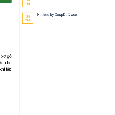
Th8
Hacked by CoupDeGrace
04
Th8
t xớ gỗ
ảo cho
khi lắp