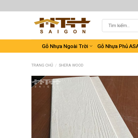
Chuyển
đến
nội
Tìm
dung
kiếm:
Gỗ Nhựa Ngoài Trời
Gỗ Nhựa Phủ AS
TRANG CHỦ
/
SHERA WOOD