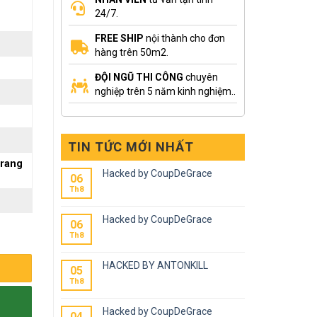
24/7.
FREE SHIP
nội thành cho đơn
hàng trên 50m2.
ĐỘI NGŨ THI CÔNG
chuyên
nghiệp trên 5 năm kinh nghiệm..
TIN TỨC MỚI NHẤT
trang
Hacked by CoupDeGrace
06
Th8
Hacked by CoupDeGrace
06
Th8
HACKED BY ANTONKILL
05
Th8
Hacked by CoupDeGrace
04