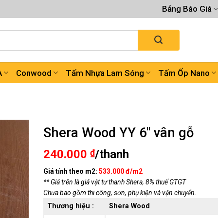
Bảng Báo Giá
A
Conwood
Tấm Nhựa Lam Sóng
Tấm Ốp Nano
Shera Wood YY 6″ vân gỗ
240.000
₫
/thanh
Giá tính theo m2:
533.000 đ/m2
** Giá trên là giá vật tư thanh Shera, 8% thuế GTGT
Chưa bao gồm thi công, sơn, phụ kiện và vận chuyển.
Thương hiệu :
Shera Wood