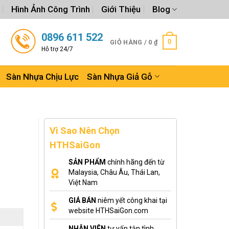
Hình Ảnh Công Trình
Giới Thiệu
Blog
0896 611 522
0
GIỎ HÀNG /
0
₫
Hỗ trợ 24/7
Sàn Nhựa Chịu Lực
Sàn Nhựa Giả Gỗ
Vì Sao Nên Chọn
HTHSaiGon
SẢN PHẨM
chính hãng đến từ
Malaysia, Châu Âu, Thái Lan,
Việt Nam
GIÁ BÁN
niêm yết công khai tại
website HTHSaiGon.com
NHÂN VIÊN
tư vấn tận tình