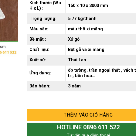
Kích thước (W x
150 x 10 x 3000 mm
H x L) :
Trọng lượng:
5.77 kg/thanh
Màu sắc:
màu thô xi măng
Bề mặt :
Xớ gỗ
Chất liệu:
Bột gỗ và xi măng
Xuất xứ:
Thái Lan
ốp tường, trần ngoại thất , vách 
Ứng dụng:
trí, bồn hoa…
Bảo hành:
3 năm
THÊM VÀO GIỎ HÀNG
HOTLINE 0896 611 522
Tư vấn qua điện thoại