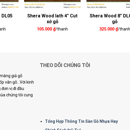
″ DL05
Shera Wood lath 4″ Cut
Shera Wood 8″ DL
xớ gỗ
gỗ
anh
105.000
₫
/thanh
325.000
₫
/than
THEO DÕI CHÚNG TÔI
i măng giả gỗ
p vân gỗ...Với kinh
đơn vị đi đầu
 của chúng tôi cung
Tổng Hợp Thông Tin Sàn Gỗ Nhựa Hay