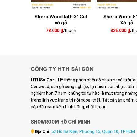
Plank 6″
Shera Wood lath 3″ Cut
Shera Wood 8
gỗ
xớ gỗ
Xớ gỗ
/thanh
78.000
₫
/thanh
325.000
₫
/th
CÔNG TY HTH SÀI GÒN
HTHSaiGon
- Hệ thống phân phối gỗ nhựa ngoài trời, x
Conwood, sàn gỗ công nghiệp, tự nhiên, sàn nhựa, tấm ố
nghiệm hơn 7 năm, chúng tôi tự hào là một trong những 
trong lĩnh vực trang trí nội ngoại thất. Tất cả sản phẩm
cấp đều cam kết chính hãng, chất lượng.
SHOWROOM HỒ CHÍ MINH
Địa Chỉ:
52 Hồ Bá Kiện, Phường 15, Quận 10, TPHCM