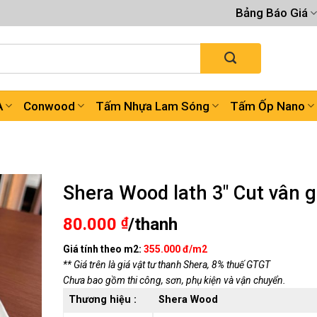
Bảng Báo Giá
A
Conwood
Tấm Nhựa Lam Sóng
Tấm Ốp Nano
Shera Wood lath 3″ Cut vân 
80.000
₫
/thanh
Giá tính theo m2:
355.000 đ/m2
** Giá trên là giá vật tư thanh Shera, 8% thuế GTGT
Chưa bao gồm thi công, sơn, phụ kiện và vận chuyển.
Thương hiệu :
Shera Wood