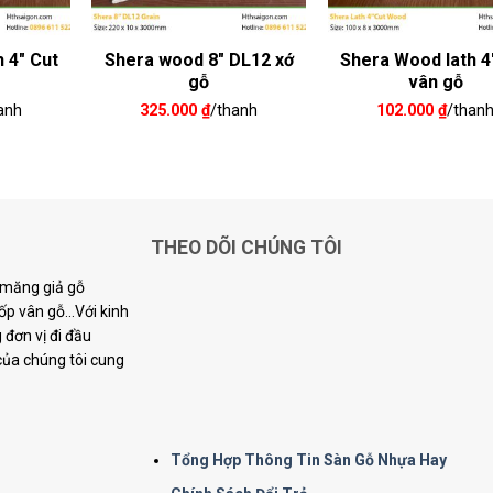
 4″ Cut
Shera wood 8″ DL12 xớ
Shera Wood lath 4
gỗ
vân gỗ
anh
325.000
₫
/thanh
102.000
₫
/than
THEO DÕI CHÚNG TÔI
i măng giả gỗ
p vân gỗ...Với kinh
đơn vị đi đầu
 của chúng tôi cung
Tổng Hợp Thông Tin Sàn Gỗ Nhựa Hay