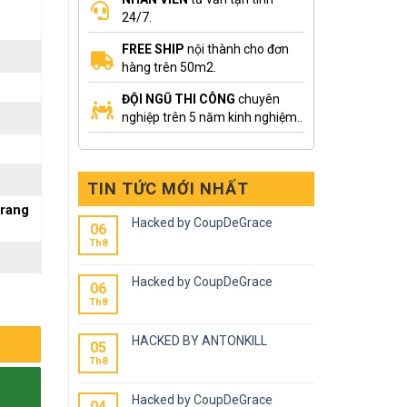
24/7.
FREE SHIP
nội thành cho đơn
hàng trên 50m2.
ĐỘI NGŨ THI CÔNG
chuyên
nghiệp trên 5 năm kinh nghiệm..
TIN TỨC MỚI NHẤT
trang
Hacked by CoupDeGrace
06
Th8
Hacked by CoupDeGrace
06
Th8
HACKED BY ANTONKILL
05
Th8
Hacked by CoupDeGrace
04