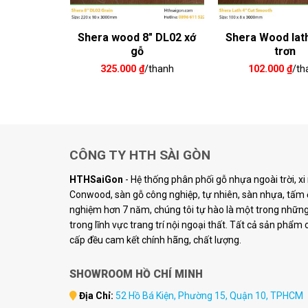
 8″ DL05
Shera wood 8″ DL02 xớ
Shera Wood lath
ỗ
gỗ
trơn
/thanh
325.000
₫
/thanh
102.000
₫
/th
CÔNG TY HTH SÀI GÒN
HTHSaiGon
- Hệ thống phân phối gỗ nhựa ngoài trời, x
Conwood, sàn gỗ công nghiệp, tự nhiên, sàn nhựa, tấm ố
nghiệm hơn 7 năm, chúng tôi tự hào là một trong những 
trong lĩnh vực trang trí nội ngoại thất. Tất cả sản phẩm
cấp đều cam kết chính hãng, chất lượng.
SHOWROOM HỒ CHÍ MINH
Địa Chỉ:
52 Hồ Bá Kiện, Phường 15, Quận 10, TPHCM