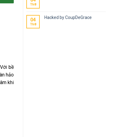
Th8
Hacked by CoupDeGrace
04
Th8
 Với bề
àn hảo
tâm khi