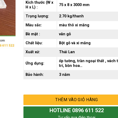
Kích thước (W x
75 x 8 x 3000 mm
H x L) :
Trọng lượng:
2.70 kg/thanh
Màu sắc:
màu thô xi măng
Bề mặt :
vân gỗ
Chất liệu:
Bột gỗ và xi măng
Xuất xứ:
Thái Lan
ốp tường, trần ngoại thất , vách 
Ứng dụng:
trí, bồn hoa…
Bảo hành:
3 năm
THÊM VÀO GIỎ HÀNG
HOTLINE 0896 611 522
Tư vấn qua điện thoại