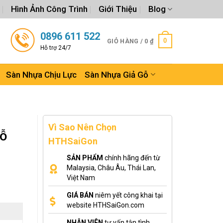
Hình Ảnh Công Trình
Giới Thiệu
Blog
0896 611 522
0
GIỎ HÀNG /
0
₫
Hỗ trợ 24/7
Sàn Nhựa Chịu Lực
Sàn Nhựa Giả Gỗ
Vì Sao Nên Chọn
gỗ
HTHSaiGon
SẢN PHẨM
chính hãng đến từ
Malaysia, Châu Âu, Thái Lan,
Việt Nam
GIÁ BÁN
niêm yết công khai tại
website HTHSaiGon.com
NHÂN VIÊN
tư vấn tận tình