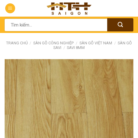
Chuyển
đến
nội
Tìm
dung
kiếm:
TRANG CHỦ
/
SÀN GỖ CÔNG NGHIỆP
/
SÀN GỖ VIỆT NAM
/
SÀN GỖ
SAVI
/
SAVI 8MM