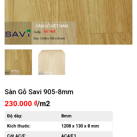
Sàn Gỗ Savi 905-8mm
230.000
₫
/m2
Độ dày:
8mm
Kích thước:
1208
x 130 x 8 mm
Cốt AC/E:
AC4/E1