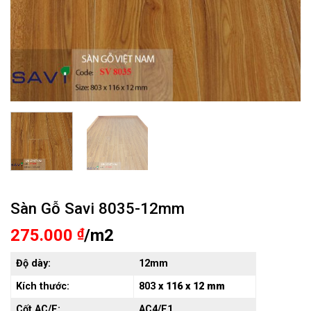
Sàn Gỗ Savi 8035-12mm
275.000
₫
/m2
Độ dày:
12mm
Kích thước:
803
x 116 x 12 mm
Cốt AC/E:
AC4/E1