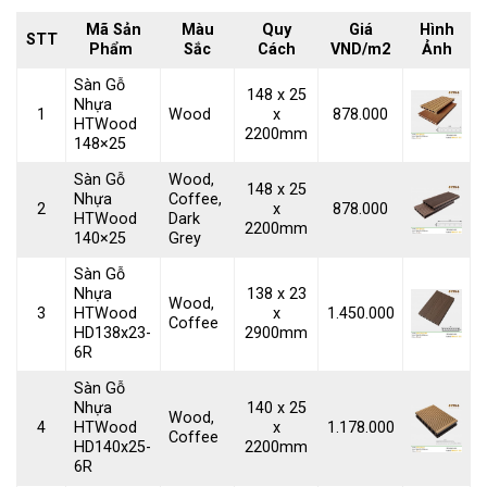
Mã Sản
Màu
Quy
Giá
Hình
STT
Phẩm
Sắc
Cách
VND/m2
Ảnh
Sàn Gỗ
148 x 25
Nhựa
1
Wood
x
878.000
HTWood
2200mm
148×25
Sàn Gỗ
Wood,
148 x 25
Nhựa
Coffee,
2
x
878.000
HTWood
Dark
2200mm
140×25
Grey
Sàn Gỗ
Nhựa
138 x 23
Wood,
3
HTWood
x
1.450.000
Coffee
HD138x23-
2900mm
6R
Sàn Gỗ
Nhựa
140 x 25
Wood,
4
HTWood
x
1.178.000
Coffee
HD140x25-
2200mm
6R