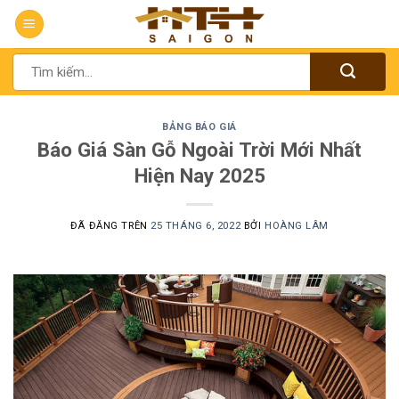
Chuyển
đến
nội
Tìm
dung
kiếm:
BẢNG BÁO GIÁ
Báo Giá Sàn Gỗ Ngoài Trời Mới Nhất
Hiện Nay 2025
ĐÃ ĐĂNG TRÊN
25 THÁNG 6, 2022
BỞI
HOÀNG LÂM