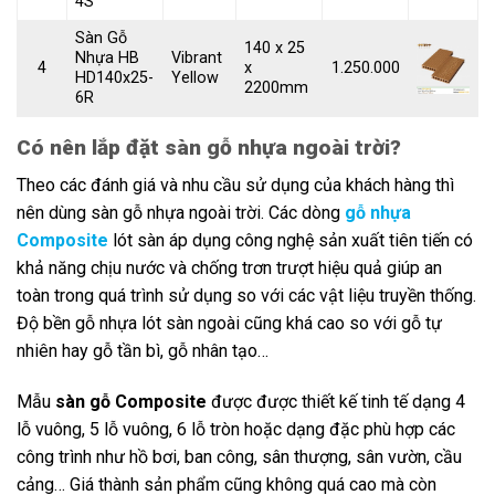
4S
Sàn Gỗ
140 x 25
Nhựa HB
Vibrant
4
x
1.250.000
HD140x25-
Yellow
2200mm
6R
Có nên lắp đặt sàn gỗ nhựa ngoài trời?
Theo các đánh giá và nhu cầu sử dụng của khách hàng thì
nên dùng sàn gỗ nhựa ngoài trời. Các dòng
gỗ nhựa
Composite
lót sàn áp dụng công nghệ sản xuất tiên tiến có
khả năng chịu nước và chống trơn trượt hiệu quả giúp an
toàn trong quá trình sử dụng so với các vật liệu truyền thống.
Độ bền gỗ nhựa lót sàn ngoài cũng khá cao so với gỗ tự
nhiên hay gỗ tần bì, gỗ nhân tạo…
Mẫu
sàn gỗ Composite
được được thiết kế tinh tế dạng 4
lỗ vuông, 5 lỗ vuông, 6 lỗ tròn hoặc dạng đặc phù hợp các
công trình như hồ bơi, ban công, sân thượng, sân vườn, cầu
cảng… Giá thành sản phẩm cũng không quá cao mà còn