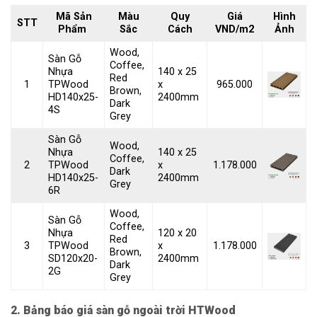
Mã Sản
Màu
Quy
Giá
Hình
STT
Phẩm
Sắc
Cách
VND/m2
Ảnh
Wood,
Sàn Gỗ
Coffee,
Nhựa
140 x 25
Red
1
TPWood
x
965.000
Brown,
HD140x25-
2400mm
Dark
4S
Grey
Sàn Gỗ
Wood,
Nhựa
140 x 25
Coffee,
2
TPWood
x
1.178.000
Dark
HD140x25-
2400mm
Grey
6R
Wood,
Sàn Gỗ
Coffee,
Nhựa
120 x 20
Red
3
TPWood
x
1.178.000
Brown,
SD120x20-
2400mm
Dark
2G
Grey
2. Bảng báo giá sàn gỗ ngoài trời HTWood