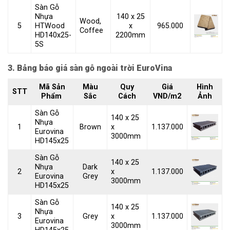
Sàn Gỗ
Nhựa
140 x 25
Wood,
5
HTWood
x
965.000
Coffee
HD140x25-
2200mm
5S
3. Bảng báo giá sàn gỗ ngoài trời EuroVina
Mã Sản
Màu
Quy
Giá
Hình
STT
Phẩm
Sắc
Cách
VND/m2
Ảnh
Sàn Gỗ
140 x 25
Nhựa
1
Brown
x
1.137.000
Eurovina
3000mm
HD145x25
Sàn Gỗ
140 x 25
Nhựa
Dark
2
x
1.137.000
Eurovina
Grey
3000mm
HD145x25
Sàn Gỗ
140 x 25
Nhựa
3
Grey
x
1.137.000
Eurovina
3000mm