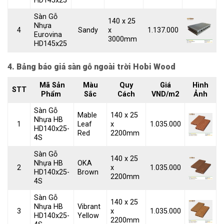
HD145x25
Sàn Gỗ
140 x 25
Nhựa
4
Sandy
x
1.137.000
Eurovina
3000mm
HD145x25
4. Bảng báo giá sàn gỗ ngoài trời Hobi Wood
Mã Sản
Màu
Quy
Giá
Hình
STT
Phẩm
Sắc
Cách
VND/m2
Ảnh
Sàn Gỗ
Mable
140 x 25
Nhựa HB
1
Leaf
x
1.035.000
HD140x25-
Red
2200mm
4S
Sàn Gỗ
140 x 25
Nhựa HB
OKA
2
x
1.035.000
HD140x25-
Brown
2200mm
4S
Sàn Gỗ
140 x 25
Nhựa HB
Vibrant
3
x
1.035.000
HD140x25-
Yellow
2200mm