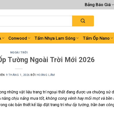
Bảng Báo Giá
A
Conwood
Tấm Nhựa Lam Sóng
Tấm Ốp Nano
NGOÀI TRỜI
Ốp Tường Ngoài Trời Mới 2026
RÊN
9 THÁNG 1, 2026
BỞI
HOÀNG LÂM
ong những vật liệu trang trí ngoại thất đang được ưa chuộng sử 
hả năng
chịu nắng mưa tốt, không cong vênh hay mối mọt và bền
ng các bản thiết kế lắp đặt trang trí như
ốp tường, trần ban côn