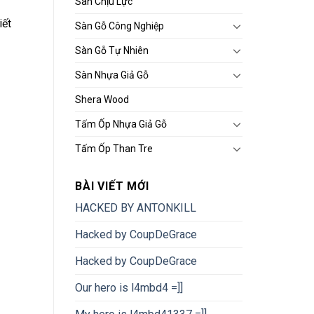
Sàn Chịu Lực
iết
Sàn Gỗ Công Nghiệp
Sàn Gỗ Tự Nhiên
Sàn Nhựa Giả Gỗ
Shera Wood
Tấm Ốp Nhựa Giả Gỗ
Tấm Ốp Than Tre
BÀI VIẾT MỚI
HACKED BY ANTONKILL
Hacked by CoupDeGrace
Hacked by CoupDeGrace
Our hero is l4mbd4 =]]