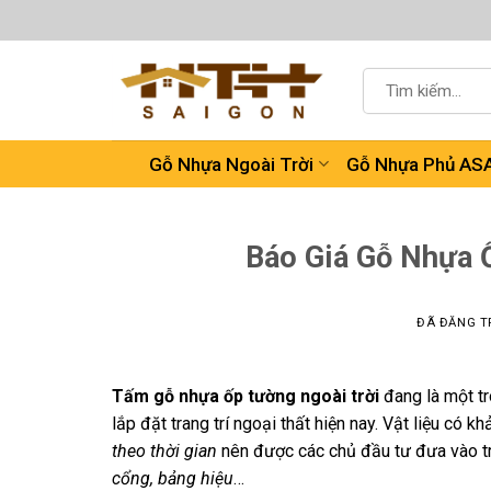
Chuyển
đến
nội
Tìm
dung
kiếm:
Gỗ Nhựa Ngoài Trời
Gỗ Nhựa Phủ AS
Báo Giá Gỗ Nhựa 
ĐÃ ĐĂNG T
Tấm gỗ nhựa ốp tường ngoài trời
đang là một tr
lắp đặt trang trí ngoại thất hiện nay. Vật liệu có k
theo thời gian
nên được các chủ đầu tư đưa vào tro
cổng, bảng hiệu
…