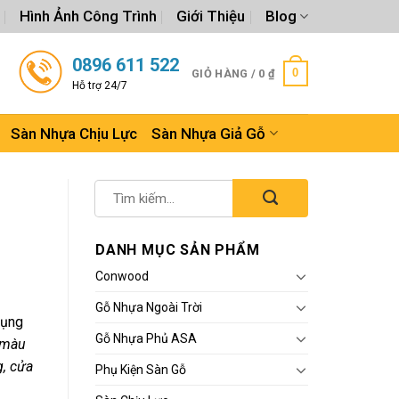
Hình Ảnh Công Trình
Giới Thiệu
Blog
0896 611 522
0
GIỎ HÀNG /
0
₫
Hỗ trợ 24/7
Sàn Nhựa Chịu Lực
Sàn Nhựa Giả Gỗ
DANH MỤC SẢN PHẨM
Conwood
Gỗ Nhựa Ngoài Trời
dụng
Gỗ Nhựa Phủ ASA
 màu
g, cửa
Phụ Kiện Sàn Gỗ