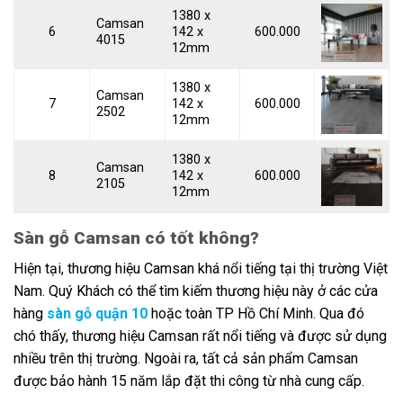
1380 x
Camsan
6
142 x
600.000
4015
12mm
1380 x
Camsan
7
142 x
600.000
2502
12mm
1380 x
Camsan
8
142 x
600.000
2105
12mm
Sàn gỗ Camsan có tốt không?
Hiện tại, thương hiệu Camsan khá nổi tiếng tại thị trường Việt
Nam. Quý Khách có thể tìm kiếm thương hiệu này ở các cửa
hàng
sàn gỗ quận 10
hoặc toàn TP Hồ Chí Minh. Qua đó
chó thấy, thương hiệu Camsan rất nổi tiếng và được sử dụng
nhiều trên thị trường. Ngoài ra, tất cả sản phẩm Camsan
được bảo hành 15 năm lắp đặt thi công từ nhà cung cấp.