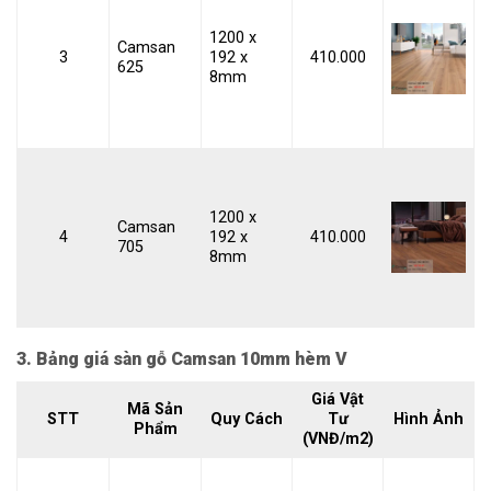
1200 x
Camsan
3
192 x
410.000
625
8mm
1200 x
Camsan
4
192 x
410.000
705
8mm
3. Bảng giá sàn gỗ Camsan 10mm hèm V
Giá Vật
Mã Sản
STT
Quy Cách
Tư
Hình Ảnh
Phẩm
(VNĐ/m2)