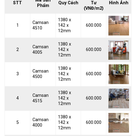
Mã Sản
STT
Quy Cách
Tư
Hình Ảnh
Phẩm
(VNĐ/m2)
1380 x
Camsan
1
142 x
600.000
4510
12mm
1380 x
Camsan
2
142 x
600.000
4005
12mm
1380 x
Camsan
3
142 x
600.000
4500
12mm
1380 x
Camsan
4
142 x
600.000
4515
12mm
1380 x
Camsan
5
142 x
600.000
4000
12mm