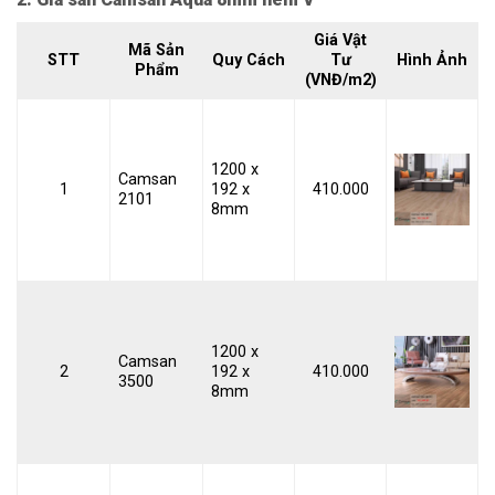
Giá Vật
Mã Sản
STT
Quy Cách
Tư
Hình Ảnh
Phẩm
(VNĐ/m2)
1200 x
Camsan
1
192 x
410.000
2101
8mm
1200 x
Camsan
2
192 x
410.000
3500
8mm