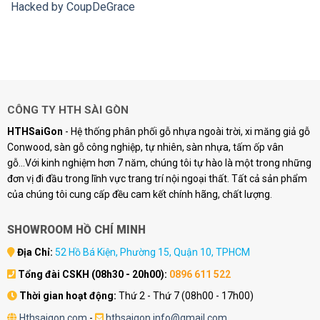
Hacked by CoupDeGrace
CÔNG TY HTH SÀI GÒN
HTHSaiGon
- Hệ thống phân phối gỗ nhựa ngoài trời, xi măng giả gỗ
Conwood, sàn gỗ công nghiệp, tự nhiên, sàn nhựa, tấm ốp vân
gỗ...Với kinh nghiệm hơn 7 năm, chúng tôi tự hào là một trong những
đơn vị đi đầu trong lĩnh vực trang trí nội ngoại thất. Tất cả sản phẩm
của chúng tôi cung cấp đều cam kết chính hãng, chất lượng.
SHOWROOM HỒ CHÍ MINH
Địa Chỉ:
52 Hồ Bá Kiện, Phường 15, Quận 10, TPHCM
Tổng đài CSKH (08h30 - 20h00):
0896 611 522
Thời gian hoạt động:
Thứ 2 - Thứ 7 (08h00 - 17h00)
Hthsaigon.com
-
hthsaigon.info@gmail.com