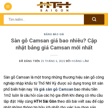
Chuyển
đến
nội
Tìm
dung
kiếm:
BẢNG BÁO GIÁ
Sàn gỗ Camsan giá bao nhiêu? Cập
nhật bảng giá Camsan mới nhất
ĐÃ ĐĂNG TRÊN
25 THÁNG 6, 2022
BỞI
HOÀNG LÂM
Sàn gỗ Camsan là một trong những thương hiệu sàn gỗ công
nghiệp nhập khẩu từ Thổ Nhĩ Kỳ được sử dụng trong lót sàn
phổ biến hiện nay. Và
giá sàn gỗ Camsan
bao nhiêu tiền
1m2 luôn là câu hỏi của các hộ gia đình khi đang có nhu cầu
lắp đặt. Hãy cùng
HTH Sài Gòn
theo dõi bài viết sau để cập
nhật những thông tin hữu ích nhất cho việc lựa chọn sản