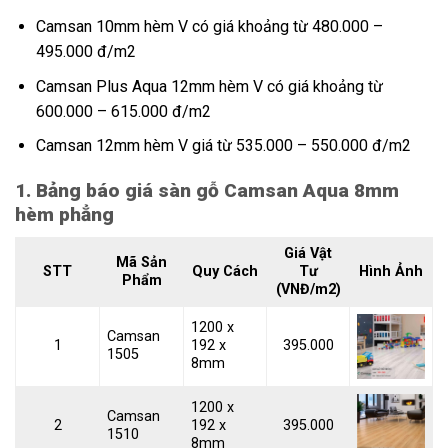
Camsan 10mm hèm V có giá khoảng từ 480.000 –
495.000 đ/m2
Camsan Plus Aqua 12mm hèm V có giá khoảng từ
600.000 – 615.000 đ/m2
Camsan 12mm hèm V giá từ 535.000 – 550.000 đ/m2
1. Bảng báo giá sàn gỗ Camsan Aqua 8mm
hèm phẳng
Giá Vật
Mã Sản
STT
Quy Cách
Tư
Hình Ảnh
Phẩm
(VNĐ/m2)
1200 x
Camsan
1
192 x
395.000
1505
8mm
1200 x
Camsan
2
192 x
395.000
1510
8mm