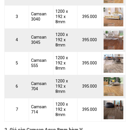
1200 x
Camsan
3
192 x
395.000
3040
8mm
1200 x
Camsan
4
192 x
395.000
3045
8mm
1200 x
Camsan
5
192 x
395.000
555
8mm
1200 x
Camsan
6
192 x
395.000
704
8mm
1200 x
Camsan
7
192 x
395.000
714
8mm
2. Giá sàn Camsan Aqua 8mm hèm V