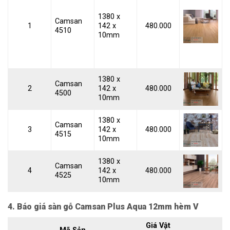
1380 x
Camsan
1
142 x
480.000
4510
10mm
1380 x
Camsan
2
142 x
480.000
4500
10mm
1380 x
Camsan
3
142 x
480.000
4515
10mm
1380 x
Camsan
4
142 x
480.000
4525
10mm
4. Báo giá sàn gỗ Camsan Plus Aqua 12mm hèm V
Giá Vật