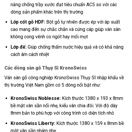
năng chống trầy xước đạt tiêu chuẩn AC5 so với các
dòng sản phẩm khác trên thị trường
Lớp cốt gỗ HDF:
Bột gỗ tự nhiên được ép với áp suất
cao mang đến sự chắc chắn và cứng cáp giúp ván sàn
không cong vênh co ngót hay mối mọt
Lớp đế:
Giúp chống thấm nước hiệu quả và có khả năng
cách âm cách nhiệt
Các dòng sàn gỗ Thụy Sĩ KronoSwiss
Ván sàn gỗ công nghiệp KronoSwiss Thụy Sĩ nhập khẩu về
thị trường Việt Nam gồm có 5 dòng nổi bật như:
KronoSwiss Noblesse:
Kích thước 1380 x 193 x 8mm
bề mặt vân sần nổi nhẹ, kiểu vân chia đôi. Với độ dày
8mm bản to phù hợp với công trình có diện tích nhỏ
KronoSwiss Liberty:
Kích thước 1380 x 159 x 8mm bề
mặt vân sần nhám nhẹ