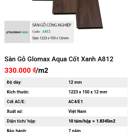
Sàn Gỗ Glomax Aqua Cốt Xanh A812
330.000
₫
/m2
Độ dày:
12 mm
Kích thước:
1223 x 150 x 12 mm
Cốt AC/E:
AC4/E1
Xuất xứ:
Việt Nam
Diện tích/ hộp:
10 tấm/hộp = 1.8345m2
Bảo hành:
7 năm