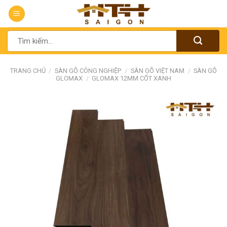
Chuyển
đến
nội
Tìm
dung
kiếm:
TRANG CHỦ
/
SÀN GỖ CÔNG NGHIỆP
/
SÀN GỖ VIỆT NAM
/
SÀN GỖ
GLOMAX
/
GLOMAX 12MM CỐT XANH