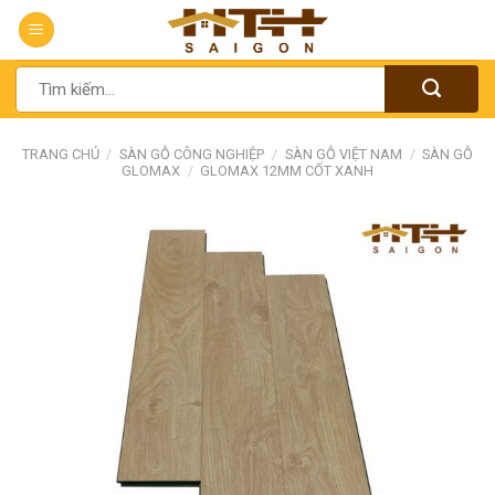
Chuyển
đến
nội
Tìm
dung
kiếm:
TRANG CHỦ
/
SÀN GỖ CÔNG NGHIỆP
/
SÀN GỖ VIỆT NAM
/
SÀN GỖ
GLOMAX
/
GLOMAX 12MM CỐT XANH