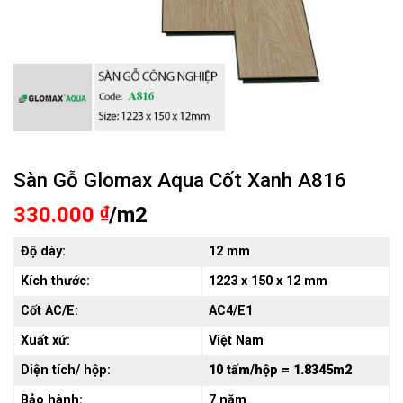
Sàn Gỗ Glomax Aqua Cốt Xanh A816
330.000
₫
/m2
Độ dày:
12 mm
Kích thước:
1223 x 150 x 12 mm
Cốt AC/E:
AC4/E1
Xuất xứ:
Việt Nam
Diện tích/ hộp:
10 tấm/hộp = 1.8345m2
Bảo hành:
7 năm