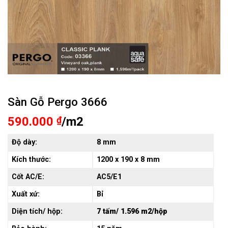
Sàn Gỗ Pergo 3666
590.000
₫
/m2
Độ dày:
8 mm
Kích thước:
1200 x 190 x 8 mm
Cốt AC/E:
AC5/E1
Xuất xứ:
Bỉ
Diện tích/ hộp:
7 tấm/ 1.596 m2/hộp