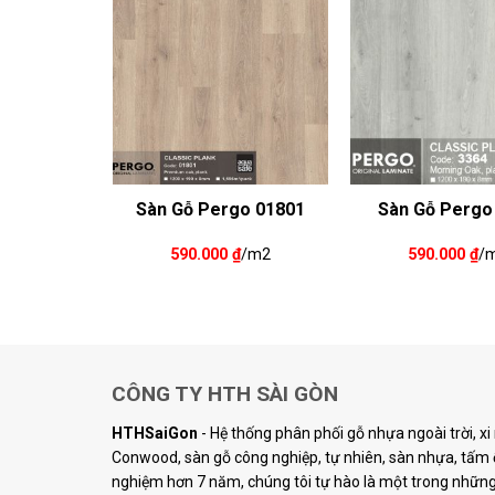
go 01805
Sàn Gỗ Pergo 01801
Sàn Gỗ Pergo
₫
/m2
590.000
₫
/m2
590.000
₫
/
CÔNG TY HTH SÀI GÒN
HTHSaiGon
- Hệ thống phân phối gỗ nhựa ngoài trời, x
Conwood, sàn gỗ công nghiệp, tự nhiên, sàn nhựa, tấm ố
nghiệm hơn 7 năm, chúng tôi tự hào là một trong những 