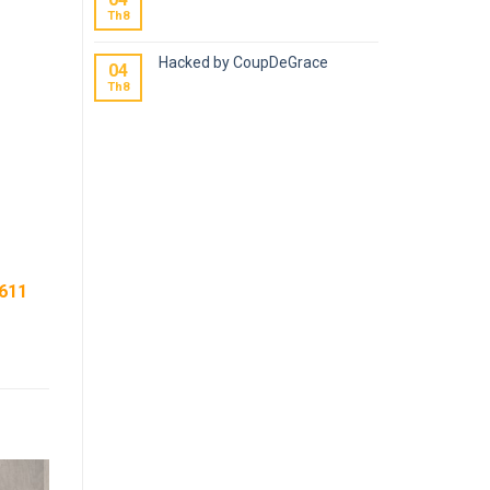
Th8
Hacked by CoupDeGrace
04
Th8
611