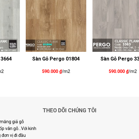
 3664
Sàn Gỗ Pergo 01804
Sàn Gỗ Pergo 3
m2
590.000
₫
/m2
590.000
₫
/m2
THEO DÕI CHÚNG TÔI
i măng giả gỗ
p vân gỗ...Với kinh
đơn vị đi đầu