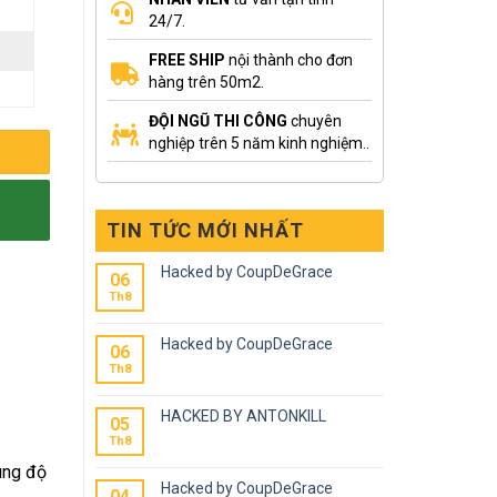
24/7.
FREE SHIP
nội thành cho đơn
hàng trên 50m2.
ĐỘI NGŨ THI CÔNG
chuyên
nghiệp trên 5 năm kinh nghiệm..
TIN TỨC MỚI NHẤT
Hacked by CoupDeGrace
06
Th8
Hacked by CoupDeGrace
06
Th8
HACKED BY ANTONKILL
05
Th8
ùng độ
Hacked by CoupDeGrace
04