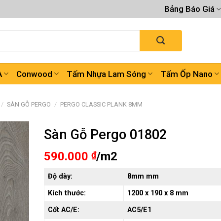
Bảng Báo Giá
A
Conwood
Tấm Nhựa Lam Sóng
Tấm Ốp Nano
/
SÀN GỖ PERGO
/
PERGO CLASSIC PLANK 8MM
Sàn Gỗ Pergo 01802
590.000
₫
/m2
Độ dày:
8mm mm
Kích thước:
1200 x 190 x 8 mm
Cốt AC/E:
AC5/E1