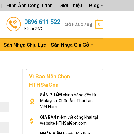
Hình Ảnh Công Trình
Giới Thiệu
Blog
0896 611 522
0
GIỎ HÀNG /
0
₫
Hỗ trợ 24/7
Sàn Nhựa Chịu Lực
Sàn Nhựa Giả Gỗ
Vì Sao Nên Chọn
HTHSaiGon
SẢN PHẨM
chính hãng đến từ
Malaysia, Châu Âu, Thái Lan,
Việt Nam
GIÁ BÁN
niêm yết công khai tại
website HTHSaiGon.com
NHÂN VIÊN
tư vấn tận tình