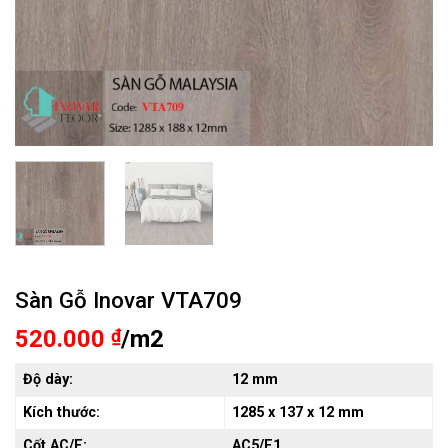
Sàn Gỗ Inovar VTA709
520.000
₫
/m2
Độ dày:
12 mm
Kích thước:
1285 x 137 x 12 mm
Cốt AC/E:
AC5/E1