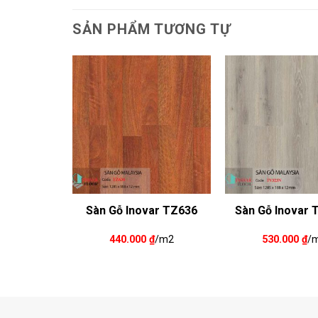
SẢN PHẨM TƯƠNG TỰ
ar DV879R
Sàn Gỗ Inovar TZ636
Sàn Gỗ Inovar 
₫
/m2
440.000
₫
/m2
530.000
₫
/