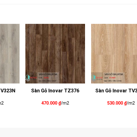
TV323N
Sàn Gỗ Inovar TZ376
Sàn Gỗ Inovar TV
m2
470.000
₫
/m2
530.000
₫
/m2