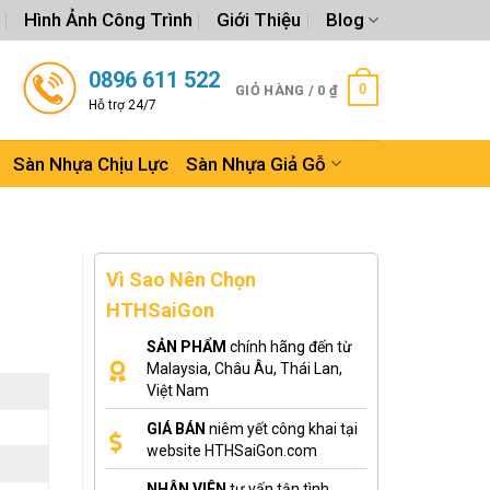
Hình Ảnh Công Trình
Giới Thiệu
Blog
0896 611 522
0
GIỎ HÀNG /
0
₫
Hỗ trợ 24/7
Sàn Nhựa Chịu Lực
Sàn Nhựa Giả Gỗ
Vì Sao Nên Chọn
HTHSaiGon
SẢN PHẨM
chính hãng đến từ
Malaysia, Châu Âu, Thái Lan,
Việt Nam
GIÁ BÁN
niêm yết công khai tại
website HTHSaiGon.com
NHÂN VIÊN
tư vấn tận tình