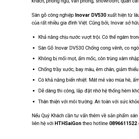
khách, phòng ngủ, văn phòng, showroom, quán cafe
Sàn gỗ công nghiệp
Inovar DV530
xuất hiện từ lâ
của rất nhiều gia đình Việt. Cũng bởi, Inovar sở hữ
Khả năng chịu nước vượt trội. Có thể ngâm tro
Sàn Gỗ Inovar DV530 Chống cong vênh, co ngót
Không bị mối mọt, ẩm mốc, côn trùng xâm nhập
Chống trầy xước, bay màu, êm chân, giảm thiểu 
Có khả năng biến nhiệt. Mát mẻ vào mùa hè, ấ
Dễ dàng thi công, lắp đặt nhờ hệ thống hèm khóa
Thân thiện với môi trường. An toàn với sức khỏ
Nếu Quý Khách cần tư vấn thêm về sản phẩm sàn gỗ
liên hệ với
HTHSaiGon
theo hotline
0896611522