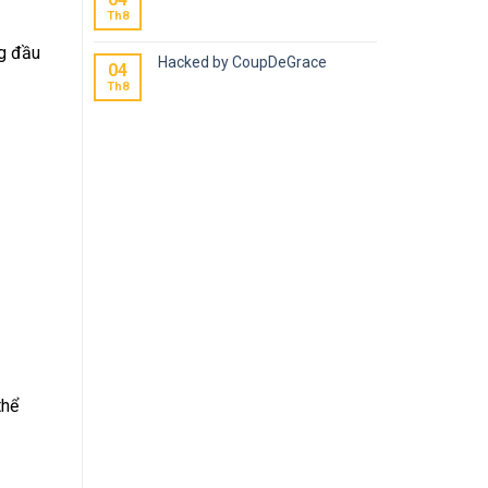
Th8
ng đầu
Hacked by CoupDeGrace
04
Th8
thể