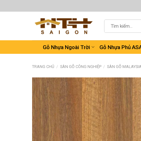
Chuyển
đến
nội
Tìm
dung
kiếm:
Gỗ Nhựa Ngoài Trời
Gỗ Nhựa Phủ AS
TRANG CHỦ
/
SÀN GỖ CÔNG NGHIỆP
/
SÀN GỖ MALAYSI