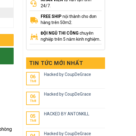
24/7.
FREE SHIP
nội thành cho đơn
hàng trên 50m2.
ĐỘI NGŨ THI CÔNG
chuyên
nghiệp trên 5 năm kinh nghiệm..
TIN TỨC MỚI NHẤT
Hacked by CoupDeGrace
06
Th8
Hacked by CoupDeGrace
06
Th8
HACKED BY ANTONKILL
05
Th8
 phòng
Hacked by CoupDeGrace
04