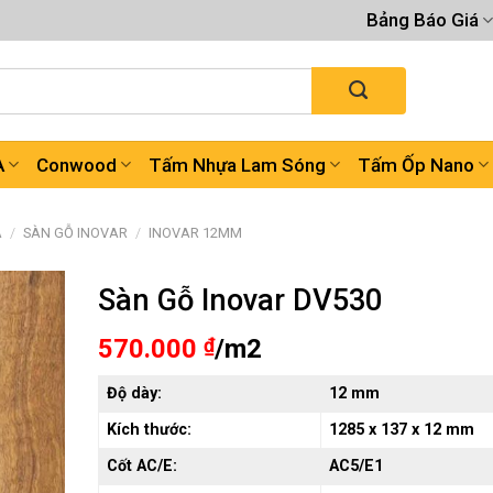
Bảng Báo Giá
A
Conwood
Tấm Nhựa Lam Sóng
Tấm Ốp Nano
A
/
SÀN GỖ INOVAR
/
INOVAR 12MM
Sàn Gỗ Inovar DV530
570.000
₫
/m2
Độ dày:
12 mm
Kích thước:
1285 x 137 x 12 mm
Cốt AC/E:
AC5/E1