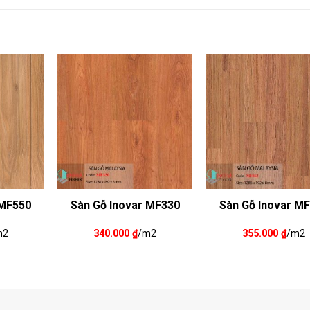
 MF550
Sàn Gỗ Inovar MF330
Sàn Gỗ Inovar M
m2
340.000
₫
/m2
355.000
₫
/m2