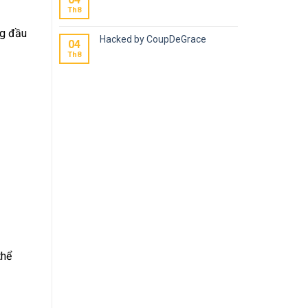
Th8
ng đầu
Hacked by CoupDeGrace
04
Th8
thể