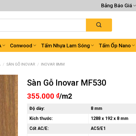
Bảng Báo Giá
A
Conwood
Tấm Nhựa Lam Sóng
Tấm Ốp Nano
A
/
SÀN GỖ INOVAR
/
INOVAR 8MM
Sàn Gỗ Inovar MF530
355.000
₫
/m2
Độ dày:
8 mm
Kích thước:
1288 x 192 x 8 mm
Cốt AC/E:
AC5/E1