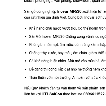
khách, phòng ngủ, văn phòng, showroom, quán cafe
Sàn gỗ công nghiệp
Inovar MF530
xuất hiện từ lâ
của rất nhiều gia đình Việt. Cũng bởi, Inovar sở hữ
Khả năng chịu nước vượt trội. Có thể ngâm tro
Sàn Gỗ Inovar MF530 Chống cong vênh, co ngót
Không bị mối mọt, ẩm mốc, côn trùng xâm nhập
Chống trầy xước, bay màu, êm chân, giảm thiểu 
Có khả năng biến nhiệt. Mát mẻ vào mùa hè, ấ
Dễ dàng thi công, lắp đặt nhờ hệ thống hèm khóa
Thân thiện với môi trường. An toàn với sức khỏ
Nếu Quý Khách cần tư vấn thêm về sản phẩm sàn gỗ
liên hệ với
HTHSaiGon
theo hotline
0896611522