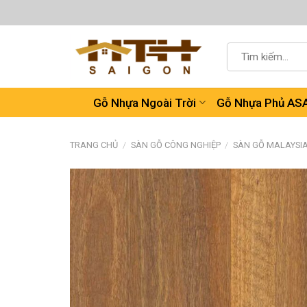
Chuyển
đến
nội
Tìm
dung
kiếm:
Gỗ Nhựa Ngoài Trời
Gỗ Nhựa Phủ AS
TRANG CHỦ
/
SÀN GỖ CÔNG NGHIỆP
/
SÀN GỖ MALAYSI