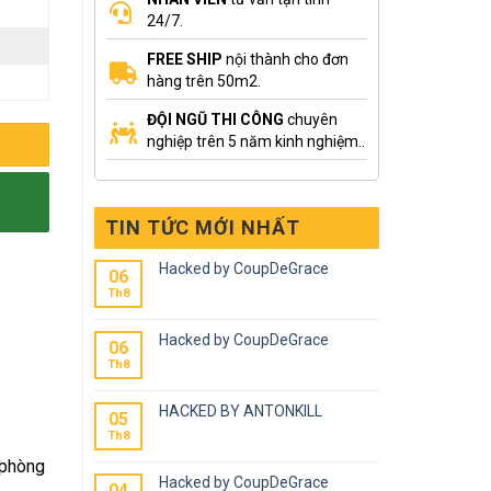
24/7.
FREE SHIP
nội thành cho đơn
hàng trên 50m2.
ĐỘI NGŨ THI CÔNG
chuyên
nghiệp trên 5 năm kinh nghiệm..
TIN TỨC MỚI NHẤT
Hacked by CoupDeGrace
06
Th8
Hacked by CoupDeGrace
06
Th8
HACKED BY ANTONKILL
05
Th8
 phòng
Hacked by CoupDeGrace
04