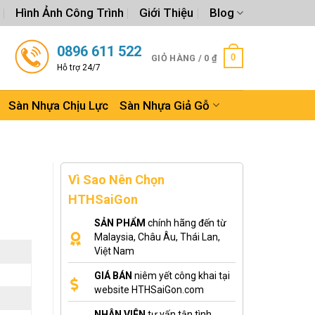
Hình Ảnh Công Trình
Giới Thiệu
Blog
0896 611 522
0
GIỎ HÀNG /
0
₫
Hỗ trợ 24/7
Sàn Nhựa Chịu Lực
Sàn Nhựa Giả Gỗ
Vì Sao Nên Chọn
HTHSaiGon
SẢN PHẨM
chính hãng đến từ
Malaysia, Châu Âu, Thái Lan,
Việt Nam
GIÁ BÁN
niêm yết công khai tại
website HTHSaiGon.com
NHÂN VIÊN
tư vấn tận tình