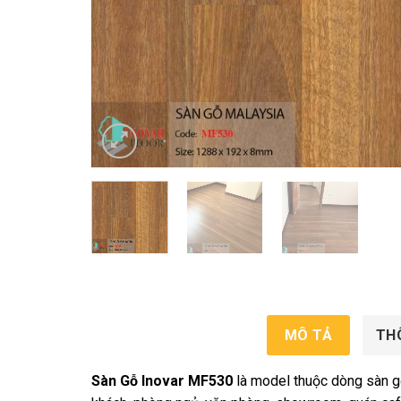
MÔ TẢ
TH
Sàn Gỗ Inovar MF530
là model thuộc dòng sàn g