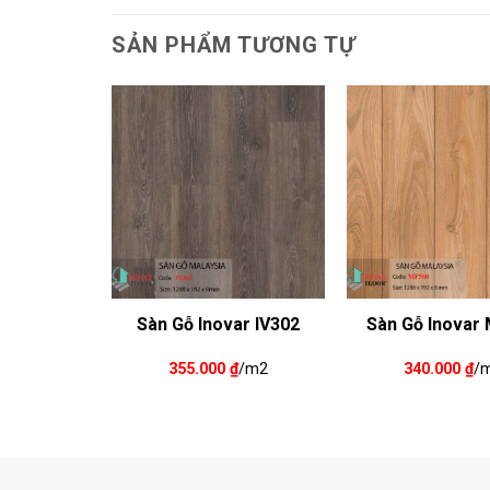
SẢN PHẨM TƯƠNG TỰ
ar IV320
Sàn Gỗ Inovar IV302
Sàn Gỗ Inovar
₫
/m2
355.000
₫
/m2
340.000
₫
/