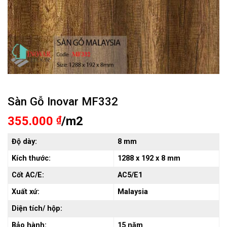
Sàn Gỗ Inovar MF332
355.000
₫
/m2
Độ dày:
8 mm
Kích thước:
1288 x 192 x 8 mm
Cốt AC/E:
AC5/E1
Xuất xứ:
Malaysia
Diện tích/ hộp:
Bảo hành:
15 năm