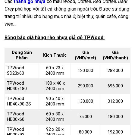
Các
thanh gỗ nhựa
có màu
Wood, Coffee, Red Coffee, Dark
Grey
phù hợp với tất cả không gian ngoài trời. Được sử dụng
trang trí nhiều cho hạng mục nhà ở, biệt thự, quán café, công
viên…
Bảng báo giá hàng rào nhựa giả gỗ TPWood:
Dòng Sản
Giá
Giá
Kích Thước
Phẩm
(VNĐ/met)
(VNĐ/thanh)
TPWood
60 x 23 x
120.000
288.000
SD23x60
2400 mm
TPWood
180 x 40 x
290.000
696.000
HD40x180
2400 mm
TPWood
90 x 40 x
130.000
312.000
HD40x90-2S
2400 mm
TPWood
60 x 30 x
75.000
180.000
HD30x60
2400 mm
TPWood
92 x 20 x
80.000
192.000
HD20x92
2400 mm