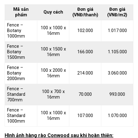
Mã sản
Đơn giá
Đơn giá
Quy cách
phẩm
(VNĐ/thanh)
(VNĐ/m2)
Fence –
100 x 1000 x
Botany
102.000
1.017.000
16mm
1000mm
Fence –
100 x 1500 x
Botany
166.000
1.105.000
16mm
1500mm
Fence –
100 x 2000 x
Botany
214.000
3.060.000
16mm
2000mm
Fence –
100 x 700 x
Standard
70.000
993.000
16mm
700mm
Fence –
100 x 1000 x
Standard
107.000
1.070.000
16mm
1000mm
Hình ảnh hàng rào Conwood sau khi hoàn thiện: