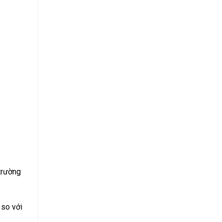
trường
 so với