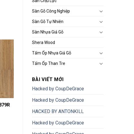
Sàn Chịu Lực
Sàn Gỗ Công Nghiệp
Sàn Gỗ Tự Nhiên
Sàn Nhựa Giả Gỗ
Shera Wood
Tấm Ốp Nhựa Giả Gỗ
Tấm Ốp Than Tre
BÀI VIẾT MỚI
Hacked by CoupDeGrace
Hacked by CoupDeGrace
879R
HACKED BY ANTONKILL
Hacked by CoupDeGrace