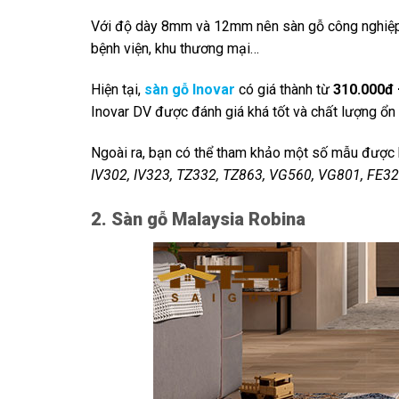
Với độ dày 8mm và 12mm nên sàn gỗ công nghiệp I
bệnh viện, khu thương mại…
Hiện tại,
sàn gỗ Inovar
có giá thành từ
310.000đ
Inovar DV được đánh giá khá tốt và chất lượng ổn đ
Ngoài ra, bạn có thể tham khảo một số mẫu được 
IV302, IV323, TZ332, TZ863, VG560, VG801, FE3
2. Sàn gỗ Malaysia Robina