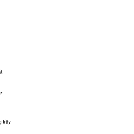
ất
r
g trầy