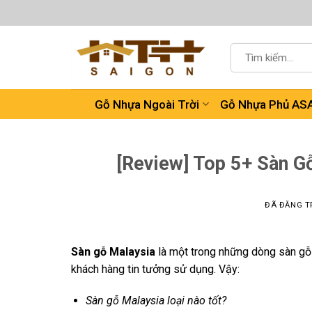
Chuyển
đến
nội
Tìm
dung
kiếm:
Gỗ Nhựa Ngoài Trời
Gỗ Nhựa Phủ AS
[Review] Top 5+ Sàn G
ĐÃ ĐĂNG T
Sàn gỗ Malaysia
là một trong những dòng sàn gỗ 
khách hàng tin tưởng sử dụng. Vậy:
Sàn gỗ Malaysia loại nào tốt?