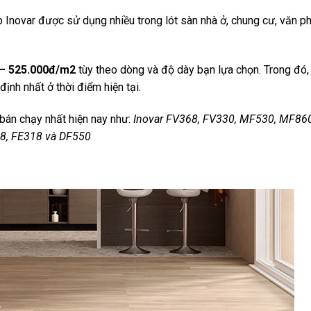
novar được sử dụng nhiều trong lót sàn nhà ở, chung cư, văn p
 – 525.000đ/m2
tùy theo dòng và độ dày bạn lựa chọn. Trong đó,
ịnh nhất ở thời điểm hiện tại.
bán chạy nhất hiện nay như:
Inovar FV368, FV330, MF530, MF860
28, FE318 và DF550