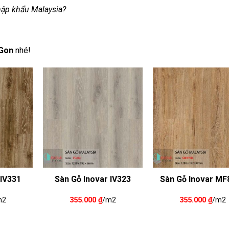
ập khẩu Malaysia?
Gon
nhé!
 IV331
Sàn Gỗ Inovar IV323
Sàn Gỗ Inovar MF
m2
355.000
₫
/m2
355.000
₫
/m2