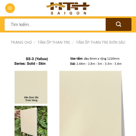
Chuyển
đến
nội
Tìm
dung
kiếm:
TRANG CHỦ
/
TẤM ỐP THAN TRE
/
TẤM ỐP THAN TRE ĐƠN SẮC