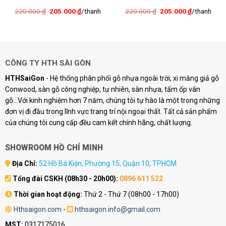
Giá
Giá
Giá
Giá
220.000
₫
205.000
₫
/thanh
220.000
₫
205.000
₫
/thanh
gốc
hiện
gốc
hiện
là:
tại
là:
tại
220.000 ₫.
là:
220.000 ₫.
là:
.
205.000 ₫.
205.000 ₫.
CÔNG TY HTH SÀI GÒN
HTHSaiGon
- Hệ thống phân phối gỗ nhựa ngoài trời, xi măng giả gỗ
Conwood, sàn gỗ công nghiệp, tự nhiên, sàn nhựa, tấm ốp vân
gỗ...Với kinh nghiệm hơn 7 năm, chúng tôi tự hào là một trong những
đơn vị đi đầu trong lĩnh vực trang trí nội ngoại thất. Tất cả sản phẩm
của chúng tôi cung cấp đều cam kết chính hãng, chất lượng.
SHOWROOM HỒ CHÍ MINH
Địa Chỉ:
52 Hồ Bá Kiện, Phường 15, Quận 10, TPHCM
Tổng đài CSKH (08h30 - 20h00):
0896 611 522
Thời gian hoạt động:
Thứ 2 - Thứ 7 (08h00 - 17h00)
Hthsaigon.com
-
hthsaigon.info@gmail.com
MST:
0317175016