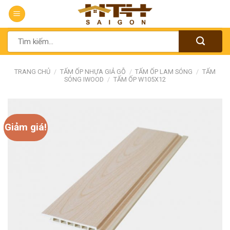
Chuyển
đến
nội
Tìm
dung
kiếm:
TRANG CHỦ
/
TẤM ỐP NHỰA GIẢ GỖ
/
TẤM ỐP LAM SÓNG
/
TẤM
SÓNG IWOOD
/
TẤM ỐP W105X12
Giảm giá!