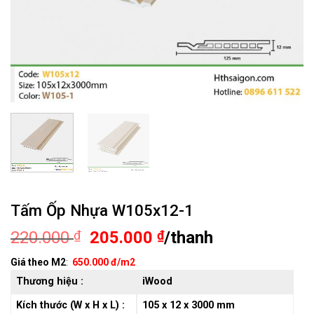
Tấm Ốp Nhựa W105x12-1
Giá
Giá
220.000
₫
205.000
₫
/thanh
gốc
hiện
Giá theo M2
:
650.000 đ/m2
là:
tại
Thương hiệu :
iWood
220.000 ₫.
là:
205.000 ₫.
Kích thước (W x H x L) :
105 x 12 x 3000 mm