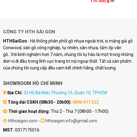
175.000
₫
/m
.
CÔNG TY HTH SÀI GÒN
HTHSaiGon
- Hệ thống phân phối gỗ nhựa ngoài trời, xi măng giả gỗ
Conwood, sàn gỗ công nghiệp, tự nhiên, sàn nhựa, tấm ốp vân
gỗ...Với kinh nghiệm hơn 7 năm, chúng tôi tự hào là một trong những
đơn vị đi đầu trong lĩnh vực trang trí nội ngoại thất. Tất cả sản phẩm
của chúng tôi cung cấp đều cam kết chính hãng, chất lượng.
SHOWROOM HỒ CHÍ MINH
Địa Chỉ:
52 Hồ Bá Kiện, Phường 15, Quận 10, TPHCM
Tổng đài CSKH (08h30 - 20h00):
0896 611 522
Thời gian hoạt động:
Thứ 2 - Thứ 7 (08h00 - 17h00)
Hthsaigon.com
-
hthsaigon.info@gmail.com
MST:
0317175016