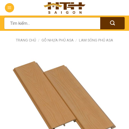
Chuyển
đến
nội
Tìm
dung
kiếm:
TRANG CHỦ
/
GỖ NHỰA PHỦ ASA
/
LAM SÓNG PHỦ ASA