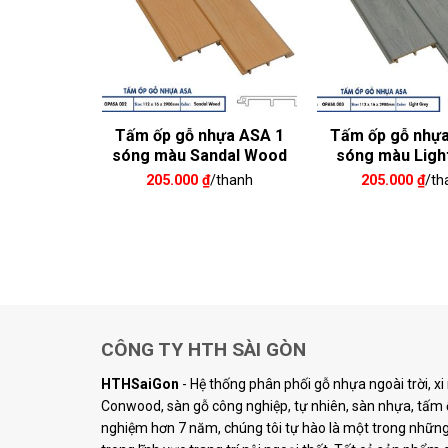
oài Trời
Tấm ốp gỗ nhựa ASA 1
Tấm ốp gỗ nhựa
 Wood
sóng màu Sandal Wood
sóng màu Ligh
₫
/m
205.000
₫
/thanh
205.000
₫
/th
CÔNG TY HTH SÀI GÒN
HTHSaiGon
- Hệ thống phân phối gỗ nhựa ngoài trời, x
Conwood, sàn gỗ công nghiệp, tự nhiên, sàn nhựa, tấm ố
nghiệm hơn 7 năm, chúng tôi tự hào là một trong những 