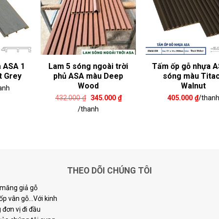
 ASA 1
Lam 5 sóng ngoài trời
Tấm ốp gỗ nhựa A
t Grey
phủ ASA màu Deep
sóng màu Tita
Wood
Walnut
anh
Giá
Giá
432.000
₫
345.000
₫
405.000
₫
/than
gốc
hiện
/thanh
là:
tại
432.000 ₫.
là:
345.000 ₫.
THEO DÕI CHÚNG TÔI
i măng giả gỗ
p vân gỗ...Với kinh
đơn vị đi đầu