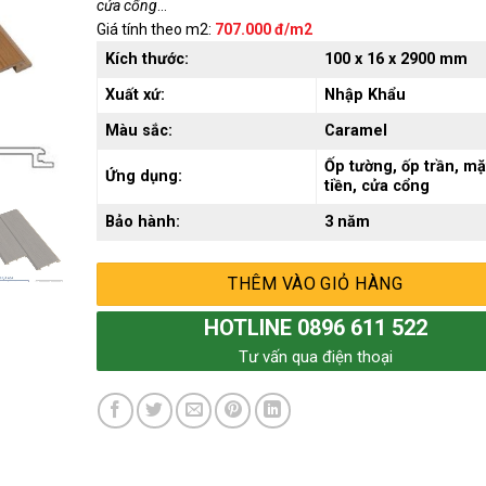
cửa cổng
…
Giá tính theo m2:
707.000 đ/m2
Kích thước:
100 x 16 x 2900 mm
Xuất xứ:
Nhập Khẩu
Màu sắc:
Caramel
Ốp tường, ốp trần, mặ
Ứng dụng:
tiền, cửa cổng
Bảo hành:
3 năm
THÊM VÀO GIỎ HÀNG
HOTLINE 0896 611 522
Tư vấn qua điện thoại