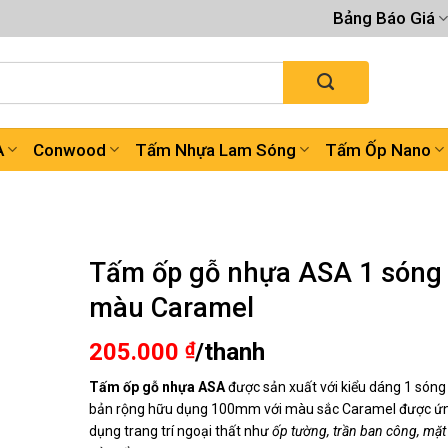
Bảng Báo Giá
A
Conwood
Tấm Nhựa Lam Sóng
Tấm Ốp Nano
Tấm ốp gỗ nhựa ASA 1 sóng
màu Caramel
205.000
₫
/thanh
Tấm ốp gỗ nhựa ASA
được sản xuất với kiểu dáng 1 sóng
bản rộng hữu dụng 100mm với màu sắc Caramel được ứ
dụng trang trí ngoại thất như
ốp tường, trần ban công, mặt 