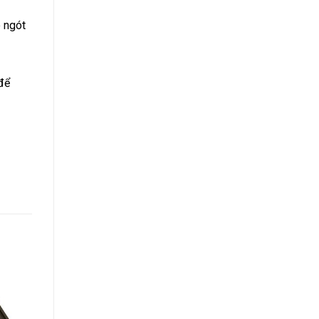
 ngót
để