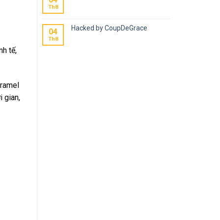
Th8
Hacked by CoupDeGrace
04
Th8
nh tế,
aramel
 gian,