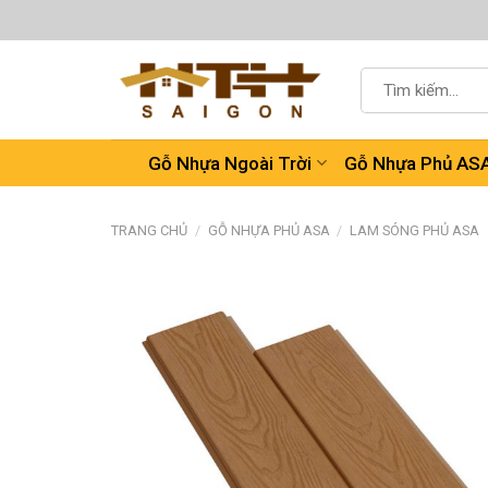
Chuyển
đến
nội
Tìm
dung
kiếm:
Gỗ Nhựa Ngoài Trời
Gỗ Nhựa Phủ AS
TRANG CHỦ
/
GỖ NHỰA PHỦ ASA
/
LAM SÓNG PHỦ ASA