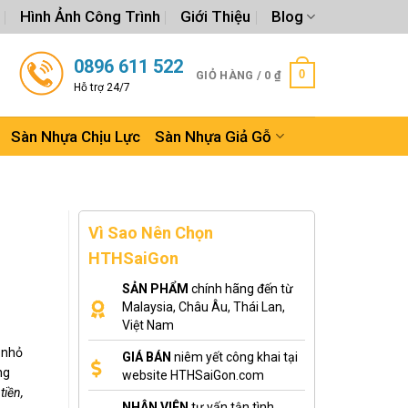
Hình Ảnh Công Trình
Giới Thiệu
Blog
0896 611 522
0
GIỎ HÀNG /
0
₫
Hỗ trợ 24/7
Sàn Nhựa Chịu Lực
Sàn Nhựa Giả Gỗ
Vì Sao Nên Chọn
HTHSaiGon
SẢN PHẨM
chính hãng đến từ
Malaysia, Châu Âu, Thái Lan,
Việt Nam
 nhỏ
GIÁ BÁN
niêm yết công khai tại
ng
website HTHSaiGon.com
tiền,
NHÂN VIÊN
tư vấn tận tình