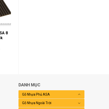
SA 8
ck
h
DANH MỤC
Gỗ Nhựa Phủ ASA
Gỗ Nhựa Ngoài Trời