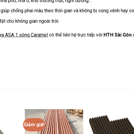
nhà phố, nhà ở, khu thương mại, nghỉ dưỡng…
iúp chống phai màu theo thời gian và không bị cong vênh hay co
ặt cho không gian ngoài trời.
ựa ASA 1 sóng Caramel
có thể liên hệ trực tiếp với
HTH Sài Gòn
Giảm giá!