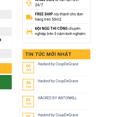
24/7.
FREE SHIP
nội thành cho đơn
hàng trên 50m2.
ĐỘI NGŨ THI CÔNG
chuyên
nghiệp trên 5 năm kinh nghiệm..
t
TIN TỨC MỚI NHẤT
Hacked by CoupDeGrace
06
Th8
Hacked by CoupDeGrace
06
Th8
HACKED BY ANTONKILL
05
Th8
Hacked by CoupDeGrace
04