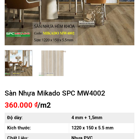
Sàn Nhựa Mikado SPC MW4002
360.000
₫
/m2
Độ dày:
4 mm + 1,5mm
Kích thước:
1220
x 150 x 5.5 mm
Chất Liệu:
Nhựa PVC