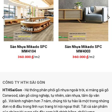
Sàn Nhựa Mikado SPC
Sàn Nhựa Mikado SPC
MW4104
MW4003
360.000
₫
/m2
360.000
₫
/m2
CÔNG TY HTH SÀI GÒN
HTHSaiGon
- Hệ thống phân phối gỗ nhựa ngoài trời, xi măng giả gỗ
Conwood, sàn gỗ công nghiệp, tự nhiên, sàn nhựa, tấm ốp vân
gỗ...Với kinh nghiệm hơn 7 năm, chúng tôi tự hào là một trong những
đơn vị đi đầu trong lĩnh vực trang trí nội ngoại thất. Tất cả sản phẩm
của chúng tôi cung cấp đều cam kết chính hãng, chất lượng.