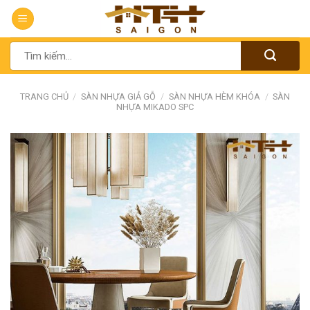
Chuyển
đến
nội
Tìm
dung
kiếm:
TRANG CHỦ
/
SÀN NHỰA GIẢ GỖ
/
SÀN NHỰA HÈM KHÓA
/
SÀN
NHỰA MIKADO SPC