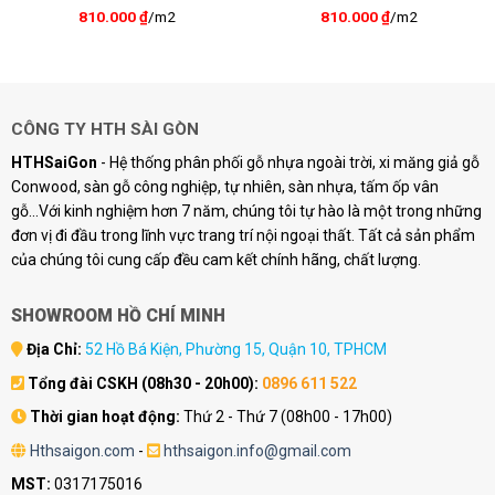
810.000
₫
/m2
810.000
₫
/m2
CÔNG TY HTH SÀI GÒN
HTHSaiGon
- Hệ thống phân phối gỗ nhựa ngoài trời, xi măng giả gỗ
Conwood, sàn gỗ công nghiệp, tự nhiên, sàn nhựa, tấm ốp vân
gỗ...Với kinh nghiệm hơn 7 năm, chúng tôi tự hào là một trong những
đơn vị đi đầu trong lĩnh vực trang trí nội ngoại thất. Tất cả sản phẩm
của chúng tôi cung cấp đều cam kết chính hãng, chất lượng.
SHOWROOM HỒ CHÍ MINH
Địa Chỉ:
52 Hồ Bá Kiện, Phường 15, Quận 10, TPHCM
Tổng đài CSKH (08h30 - 20h00):
0896 611 522
Thời gian hoạt động:
Thứ 2 - Thứ 7 (08h00 - 17h00)
Hthsaigon.com
-
hthsaigon.info@gmail.com
MST:
0317175016