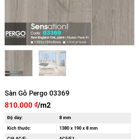
Sàn Gỗ Pergo 03369
810.000
₫
/m2
Độ dày:
8 mm
Kích thước:
1380 x 190 x 8 mm
Cốt AC/E:
AC5/E1