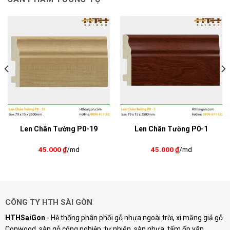
Len Chân Tường P0-19
Len Chân Tường P0-1
45.000
₫
/md
45.000
₫
/md
CÔNG TY HTH SÀI GÒN
HTHSaiGon
- Hệ thống phân phối gỗ nhựa ngoài trời, xi măng giả gỗ
Conwood, sàn gỗ công nghiệp, tự nhiên, sàn nhựa, tấm ốp vân