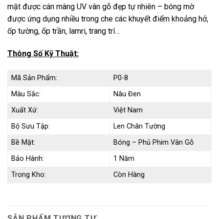
mặt được cán màng UV vân gỗ đẹp tự nhiên – bóng mờ
được ứng dụng nhiều trong che các khuyết điểm khoảng hở,
ốp tường, ốp trần, lamri, trang trí…
Thông Số Kỹ Thuật:
Mã Sản Phẩm:
P0-8
Màu Sắc:
Nâu Đen
Xuất Xứ:
Việt Nam
Bộ Sưu Tập:
Len Chân Tường
Bề Mặt:
Bóng – Phủ Phim Vân Gỗ
Bảo Hành:
1 Năm
Trong Kho:
Còn Hàng
SẢN PHẨM TƯƠNG TỰ