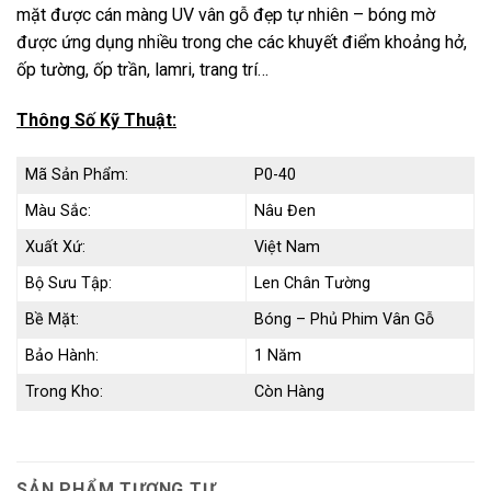
mặt được cán màng UV vân gỗ đẹp tự nhiên – bóng mờ
được ứng dụng nhiều trong che các khuyết điểm khoảng hở,
ốp tường, ốp trần, lamri, trang trí…
Thông Số Kỹ Thuật:
Mã Sản Phẩm:
P0-40
Màu Sắc:
Nâu Đen
Xuất Xứ:
Việt Nam
Bộ Sưu Tập:
Len Chân Tường
Bề Mặt:
Bóng – Phủ Phim Vân Gỗ
Bảo Hành:
1 Năm
Trong Kho:
Còn Hàng
SẢN PHẨM TƯƠNG TỰ