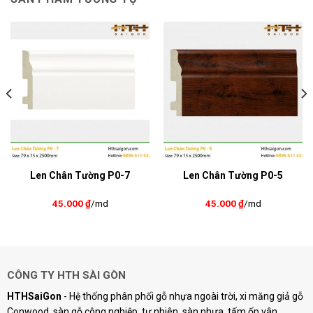
Len Chân Tường P0-7
Len Chân Tường P0-5
45.000
₫
/md
45.000
₫
/md
CÔNG TY HTH SÀI GÒN
HTHSaiGon
- Hệ thống phân phối gỗ nhựa ngoài trời, xi măng giả gỗ
Conwood, sàn gỗ công nghiệp, tự nhiên, sàn nhựa, tấm ốp vân