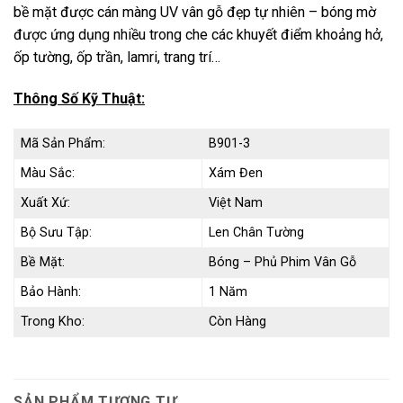
bề mặt được cán màng UV vân gỗ đẹp tự nhiên – bóng mờ
được ứng dụng nhiều trong che các khuyết điểm khoảng hở,
ốp tường, ốp trần, lamri, trang trí…
Thông Số Kỹ Thuật:
Mã Sản Phẩm:
B901-3
Màu Sắc:
Xám Đen
Xuất Xứ:
Việt Nam
Bộ Sưu Tập:
Len Chân Tường
Bề Mặt:
Bóng – Phủ Phim Vân Gỗ
Bảo Hành:
1 Năm
Trong Kho:
Còn Hàng
SẢN PHẨM TƯƠNG TỰ