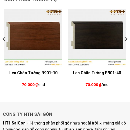
Len Chân Tường B901-10
Len Chân Tường B901-40
70.000
₫
/md
70.000
₫
/md
CÔNG TY HTH SÀI GÒN
HTHSaiGon
- Hệ thống phân phối gỗ nhựa ngoài trời, xi măng giả gỗ
Conwood, sàn gỗ công nghiệp, tự nhiên, sàn nhựa, tấm ốp vân