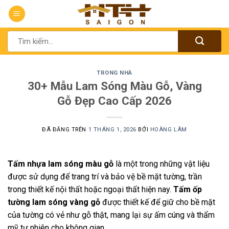
Chuyển
đến
nội
Tìm
dung
kiếm:
TRONG NHÀ
30+ Mẫu Lam Sóng Màu Gỗ, Vàng
Gỗ Đẹp Cao Cấp 2026
ĐÃ ĐĂNG TRÊN
1 THÁNG 1, 2026
BỞI
HOÀNG LÂM
Tấm nhựa
lam sóng màu gỗ
là một trong những vật liệu
được sử dụng để trang trí và bảo vệ bề mặt tường, trần
trong thiết kế nội thất hoặc ngoại thất hiện nay.
Tấm ốp
tường
lam sóng vàng gỗ
được thiết kế để giữ cho bề mặt
của tường có vẻ như gỗ thật, mang lại sự ấm cúng và thẩm
mỹ tự nhiên cho không gian.