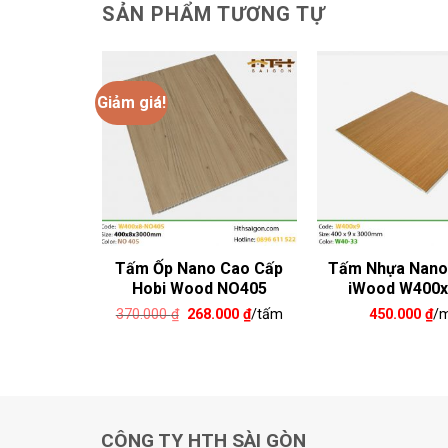
SẢN PHẨM TƯƠNG TỰ
Giảm giá!
no Phẳng
Tấm Ốp Nano Cao Cấp
Tấm Nhựa Nano
00x9-2
Hobi Wood NO405
iWood W400x
Giá
Giá
₫
/m2
370.000
₫
268.000
₫
/tấm
450.000
₫
/
gốc
hiện
là:
tại
370.000 ₫.
là:
268.000 ₫.
CÔNG TY HTH SÀI GÒN