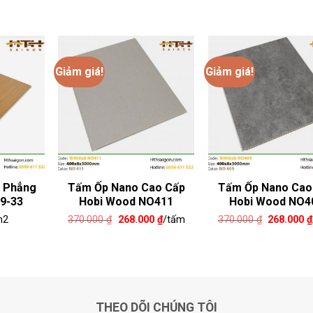
Giảm giá!
Giảm giá!
 Phẳng
Tấm Ốp Nano Cao Cấp
Tấm Ốp Nano Cao
9-33
Hobi Wood NO411
Hobi Wood NO4
Giá
Giá
Giá
m2
370.000
₫
268.000
₫
/tấm
370.000
₫
268.000
₫
gốc
hiện
gốc
là:
tại
là:
370.000 ₫.
là:
370.000 ₫
268.000 ₫.
THEO DÕI CHÚNG TÔI