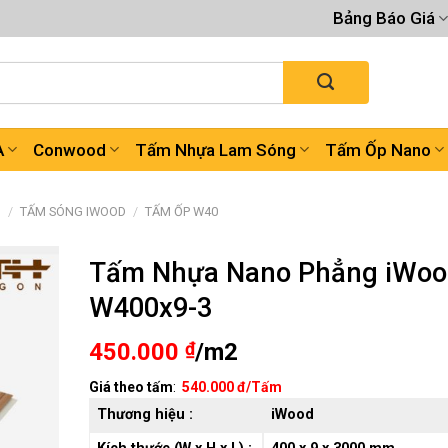
Bảng Báo Giá
A
Conwood
Tấm Nhựa Lam Sóng
Tấm Ốp Nano
G
/
TẤM SÓNG IWOOD
/
TẤM ỐP W40
Tấm Nhựa Nano Phẳng iWoo
W400x9-3
450.000
₫
/m2
Giá theo tấm
:
540.000 đ/Tấm
Thương hiệu :
iWood