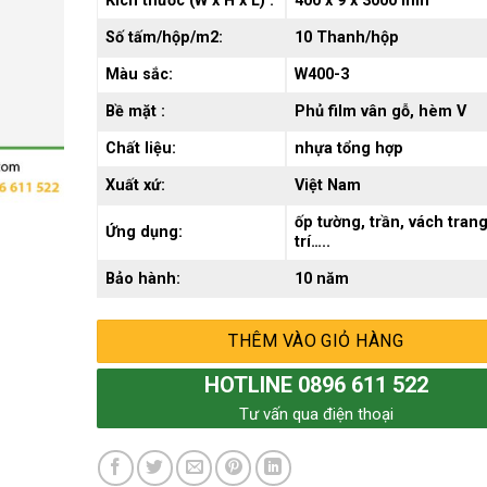
Kích thước (W x H x L) :
400 x 9 x 3000 mm
Số tấm/hộp/m2:
10 Thanh/hộp
Màu sắc:
W400-3
Bề mặt :
Phủ film vân gỗ, hèm V
Chất liệu:
nhựa tổng hợp
Xuất xứ:
Việt Nam
ốp tường, trần, vách tran
Ứng dụng:
trí…..
Bảo hành:
10 năm
THÊM VÀO GIỎ HÀNG
HOTLINE 0896 611 522
Tư vấn qua điện thoại