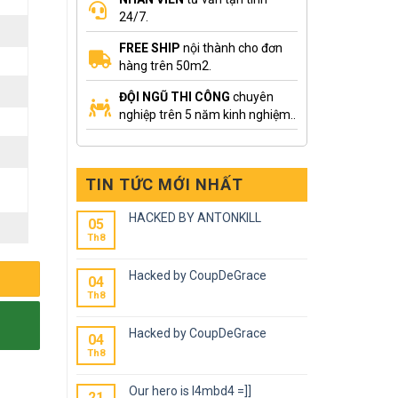
24/7.
FREE SHIP
nội thành cho đơn
hàng trên 50m2.
ĐỘI NGŨ THI CÔNG
chuyên
nghiệp trên 5 năm kinh nghiệm..
g
TIN TỨC MỚI NHẤT
HACKED BY ANTONKILL
05
Th8
Hacked by CoupDeGrace
04
Th8
Hacked by CoupDeGrace
04
Th8
Our hero is l4mbd4 =]]
21