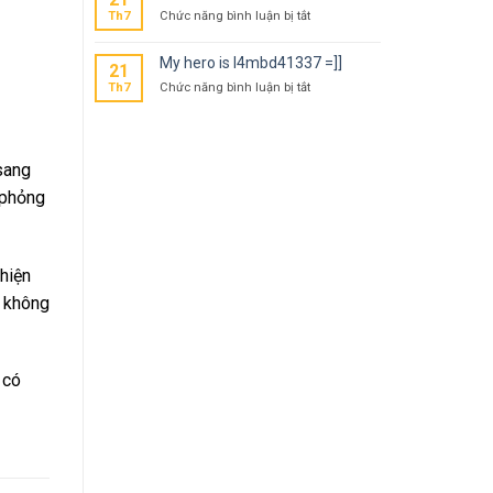
ở
Th7
Chức năng bình luận bị tắt
Our
hero
My hero is l4mbd41337 =]]
21
is
ở
Th7
Chức năng bình luận bị tắt
l4mbd4
My
=]]
hero
is
l4mbd41337
sang
=]]
 phỏng
hiện
, không
 có