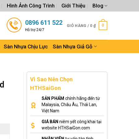
Hình Ảnh Công Trình
Giới Thiệu
Blog
0896 611 522
0
GIỎ HÀNG /
0
₫
Hỗ trợ 24/7
Sàn Nhựa Chịu Lực
Sàn Nhựa Giả Gỗ
Vì Sao Nên Chọn
d
HTHSaiGon
SẢN PHẨM
chính hãng đến từ
Malaysia, Châu Âu, Thái Lan,
Việt Nam
GIÁ BÁN
niêm yết công khai tại
website HTHSaiGon.com
NHÂN VIÊN
tư vấn tận tình