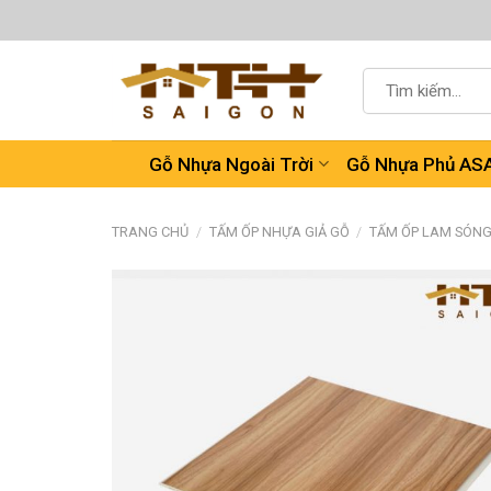
Chuyển
đến
nội
Tìm
dung
kiếm:
Gỗ Nhựa Ngoài Trời
Gỗ Nhựa Phủ AS
TRANG CHỦ
/
TẤM ỐP NHỰA GIẢ GỖ
/
TẤM ỐP LAM SÓN