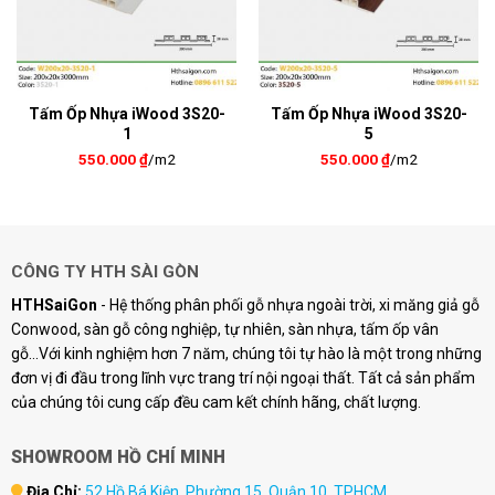
Tấm Ốp Nhựa iWood 3S20-
Tấm Ốp Nhựa iWood 3S20-
1
5
550.000
₫
/m2
550.000
₫
/m2
CÔNG TY HTH SÀI GÒN
HTHSaiGon
- Hệ thống phân phối gỗ nhựa ngoài trời, xi măng giả gỗ
Conwood, sàn gỗ công nghiệp, tự nhiên, sàn nhựa, tấm ốp vân
gỗ...Với kinh nghiệm hơn 7 năm, chúng tôi tự hào là một trong những
đơn vị đi đầu trong lĩnh vực trang trí nội ngoại thất. Tất cả sản phẩm
của chúng tôi cung cấp đều cam kết chính hãng, chất lượng.
SHOWROOM HỒ CHÍ MINH
Địa Chỉ:
52 Hồ Bá Kiện, Phường 15, Quận 10, TPHCM