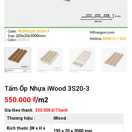
Tấm Ốp Nhựa iWood 3S20-3
550.000
₫
/m2
Gía theo thanh
:
330.000 đ/Thanh
Thương hiệu :
iWood
Kích thước (W x H x
195 x 20 x 3000 mm