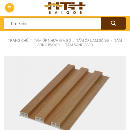
Chuyển
đến
nội
Tìm
dung
kiếm:
TRANG CHỦ
/
TẤM ỐP NHỰA GIẢ GỖ
/
TẤM ỐP LAM SÓNG
/
TẤM
SÓNG IWOOD
/
TẤM SÓNG 3S20