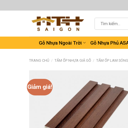
Chuyển
đến
nội
Tìm
dung
kiếm:
Gỗ Nhựa Ngoài Trời
Gỗ Nhựa Phủ AS
TRANG CHỦ
/
TẤM ỐP NHỰA GIẢ GỖ
/
TẤM ỐP LAM SÓN
Giảm giá!