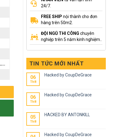
24/7.
FREE SHIP
nội thành cho đơn
hàng trên 50m2.
ĐỘI NGŨ THI CÔNG
chuyên
nghiệp trên 5 năm kinh nghiệm..
TIN TỨC MỚI NHẤT
…..
Hacked by CoupDeGrace
06
Th8
Hacked by CoupDeGrace
06
Th8
HACKED BY ANTONKILL
05
Th8
Hacked by CoupDeGrace
04