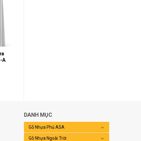
ựa
5-A
h
DANH MỤC
Gỗ Nhựa Phủ ASA
Gỗ Nhựa Ngoài Trời