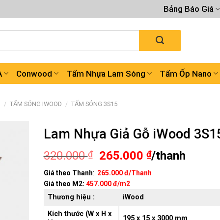
Bảng Báo Giá
A
Conwood
Tấm Nhựa Lam Sóng
Tấm Ốp Nano
G
/
TẤM SÓNG IWOOD
/
TẤM SÓNG 3S15
Lam Nhựa Giả Gỗ iWood 3S1
Giá
Giá
320.000
₫
265.000
₫
/thanh
gốc
hiện
Giá theo Thanh
:
265.000 đ/Thanh
là:
tại
Giá theo M2
:
457.000 đ/m2
320.000 ₫.
là:
Thương hiệu :
iWood
265.000 ₫.
Kích thước (W x H x
195 x 15 x 3000 mm