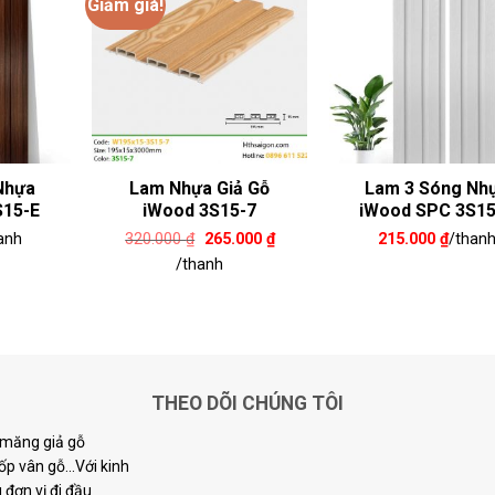
Giảm giá!
Nhựa
Lam Nhựa Giả Gỗ
Lam 3 Sóng Nh
S15-E
iWood 3S15-7
iWood SPC 3S1
Giá
Giá
anh
320.000
₫
265.000
₫
215.000
₫
/than
gốc
hiện
/thanh
là:
tại
320.000 ₫.
là:
265.000 ₫.
THEO DÕI CHÚNG TÔI
i măng giả gỗ
p vân gỗ...Với kinh
đơn vị đi đầu