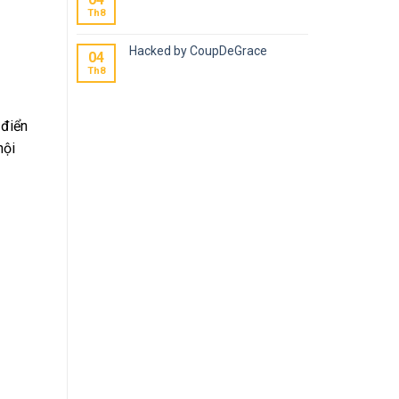
Th8
Hacked by CoupDeGrace
04
Th8
 điển
nội