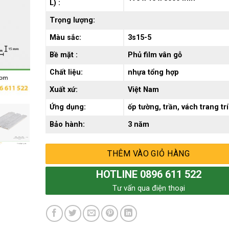
L) :
Trọng lượng:
Màu sắc:
3s15-5
Bề mặt :
Phủ film vân gỗ
Chất liệu:
nhựa tổng hợp
Xuất xứ:
Việt Nam
Ứng dụng:
ốp tường, trần, vách trang trí
Bảo hành:
3 năm
THÊM VÀO GIỎ HÀNG
HOTLINE 0896 611 522
Tư vấn qua điện thoại