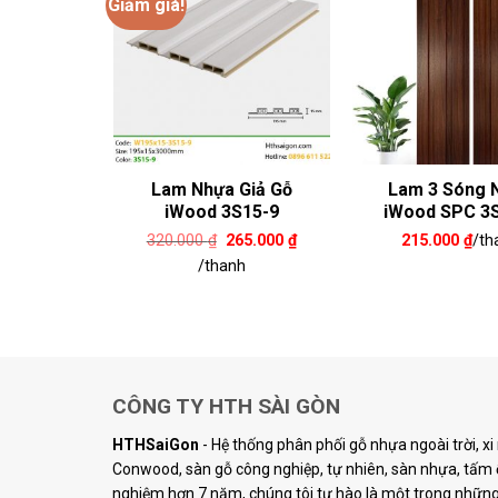
Giảm giá!
g Nhựa
Lam Nhựa Giả Gỗ
Lam 3 Sóng 
 3S15-B
iWood 3S15-9
iWood SPC 3
Giá
Giá
/thanh
320.000
₫
265.000
₫
215.000
₫
/th
gốc
hiện
/thanh
là:
tại
320.000 ₫.
là:
265.000 ₫.
CÔNG TY HTH SÀI GÒN
HTHSaiGon
- Hệ thống phân phối gỗ nhựa ngoài trời, x
Conwood, sàn gỗ công nghiệp, tự nhiên, sàn nhựa, tấm ố
nghiệm hơn 7 năm, chúng tôi tự hào là một trong những 