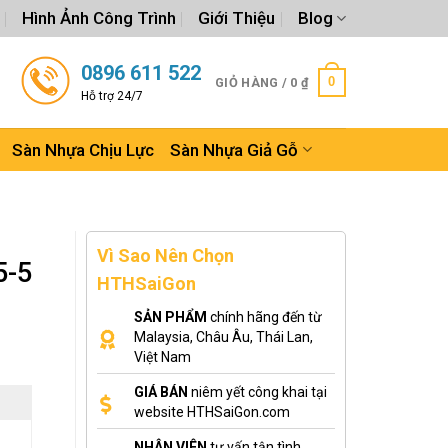
Hình Ảnh Công Trình
Giới Thiệu
Blog
0896 611 522
0
GIỎ HÀNG /
0
₫
Hỗ trợ 24/7
Sàn Nhựa Chịu Lực
Sàn Nhựa Giả Gỗ
Vì Sao Nên Chọn
5-5
HTHSaiGon
SẢN PHẨM
chính hãng đến từ
Malaysia, Châu Âu, Thái Lan,
Việt Nam
GIÁ BÁN
niêm yết công khai tại
website HTHSaiGon.com
NHÂN VIÊN
tư vấn tận tình