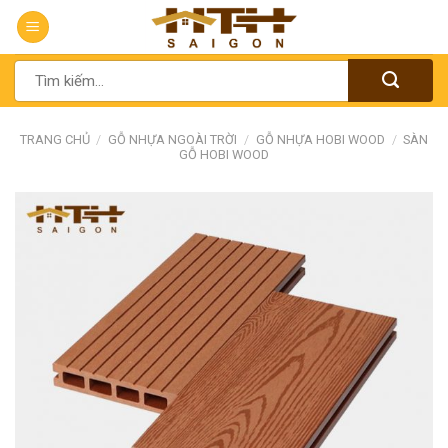
Chuyển
đến
nội
Tìm
dung
kiếm:
TRANG CHỦ
/
GỖ NHỰA NGOÀI TRỜI
/
GỖ NHỰA HOBI WOOD
/
SÀN
GỖ HOBI WOOD