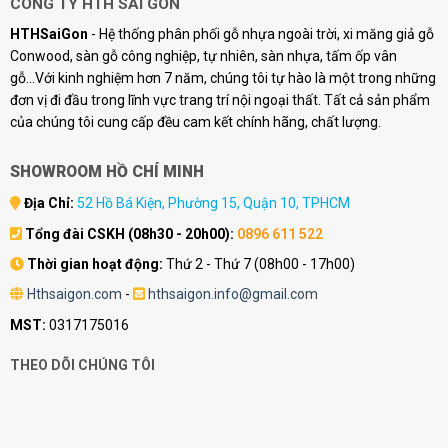
CÔNG TY HTH SÀI GÒN
HTHSaiGon
- Hệ thống phân phối gỗ nhựa ngoài trời, xi măng giả gỗ
Conwood, sàn gỗ công nghiệp, tự nhiên, sàn nhựa, tấm ốp vân
gỗ...Với kinh nghiệm hơn 7 năm, chúng tôi tự hào là một trong những
đơn vị đi đầu trong lĩnh vực trang trí nội ngoại thất. Tất cả sản phẩm
của chúng tôi cung cấp đều cam kết chính hãng, chất lượng.
SHOWROOM HỒ CHÍ MINH
Địa Chỉ:
52 Hồ Bá Kiện, Phường 15, Quận 10, TPHCM
Tổng đài CSKH (08h30 - 20h00):
0896 611 522
Thời gian hoạt động:
Thứ 2 - Thứ 7 (08h00 - 17h00)
Hthsaigon.com
-
hthsaigon.info@gmail.com
MST:
0317175016
THEO DÕI CHÚNG TÔI