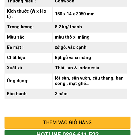
Thương hiệu :
Conwood
Kích thước (W x H x
150 x 14 x 3050 mm
L) :
Trọng lượng:
8.2 kg/ thanh
Màu sắc:
màu thô xi măng
Bề mặt :
xớ gỗ, vác cạnh
Chất liệu:
Bột gỗ và xi măng
Xuất xứ:
Thái Lan & Indonesia
lót sàn, sân vườn, cầu thang, ban
Ứng dụng:
công , mặt ghế…
Bảo hành:
3 năm
THÊM VÀO GIỎ HÀNG
HOTLINE 0896 611 522