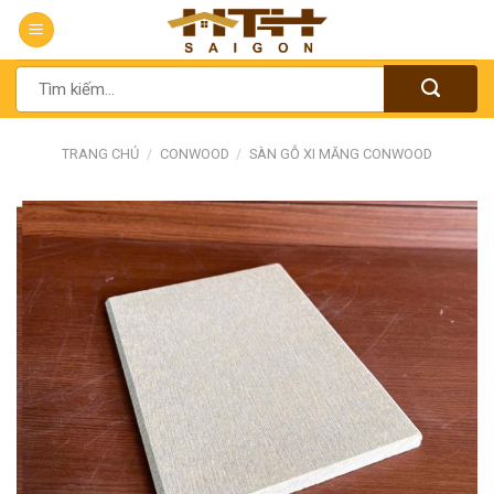
Chuyển
đến
nội
Tìm
dung
kiếm:
TRANG CHỦ
/
CONWOOD
/
SÀN GỖ XI MĂNG CONWOOD