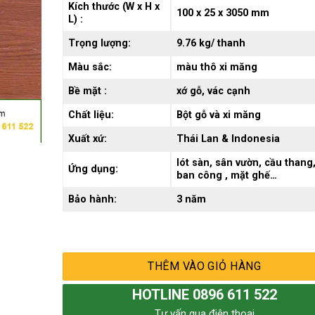
Kích thước (W x H x
100 x 25 x 3050 mm
L) :
Trọng lượng:
9.76 kg/ thanh
Màu sắc:
màu thô xi măng
Bề mặt :
xớ gỗ, vác cạnh
Chất liệu:
Bột gỗ và xi măng
Xuất xứ:
Thái Lan & Indonesia
lót sàn, sân vườn, cầu thang
Ứng dụng:
ban công , mặt ghế…
Bảo hành:
3 năm
THÊM VÀO GIỎ HÀNG
HOTLINE 0896 611 522
Tư vấn qua điện thoại