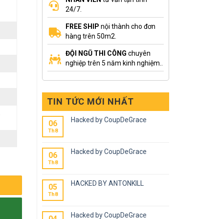
24/7.
FREE SHIP
nội thành cho đơn
hàng trên 50m2.
ĐỘI NGŨ THI CÔNG
chuyên
nghiệp trên 5 năm kinh nghiệm..
TIN TỨC MỚI NHẤT
,
Hacked by CoupDeGrace
06
Th8
Hacked by CoupDeGrace
06
Th8
HACKED BY ANTONKILL
05
Th8
Hacked by CoupDeGrace
04