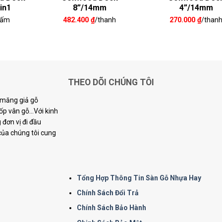
in1
8”/14mm
4”/14mm
tấm
482.400
₫
/thanh
270.000
₫
/than
THEO DÕI CHÚNG TÔI
i măng giả gỗ
p vân gỗ...Với kinh
đơn vị đi đầu
 của chúng tôi cung
Tổng Hợp Thông Tin Sàn Gỗ Nhựa Hay
Chính Sách Đổi Trả
Chính Sách Bảo Hành