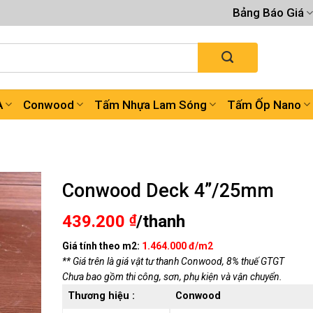
Bảng Báo Giá
A
Conwood
Tấm Nhựa Lam Sóng
Tấm Ốp Nano
Conwood Deck 4”/25mm
439.200
₫
/thanh
Giá tính theo m2:
1.464.000 đ/m2
** Giá trên là giá vật tư thanh Conwood, 8% thuế GTGT
Chưa bao gồm thi công, sơn, phụ kiện và vận chuyển.
Thương hiệu :
Conwood