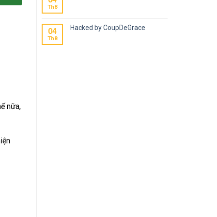
Th8
Hacked by CoupDeGrace
04
Th8
hế nữa,
hiện