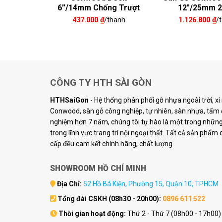
mm
6”/14mm Chống Trượt
12″/25mm 2
/thanh
437.000
₫
/thanh
1.126.800
₫
/
CÔNG TY HTH SÀI GÒN
HTHSaiGon
- Hệ thống phân phối gỗ nhựa ngoài trời, x
Conwood, sàn gỗ công nghiệp, tự nhiên, sàn nhựa, tấm ố
nghiệm hơn 7 năm, chúng tôi tự hào là một trong những 
trong lĩnh vực trang trí nội ngoại thất. Tất cả sản phẩm
cấp đều cam kết chính hãng, chất lượng.
SHOWROOM HỒ CHÍ MINH
Địa Chỉ:
52 Hồ Bá Kiện, Phường 15, Quận 10, TPHCM
Tổng đài CSKH (08h30 - 20h00):
0896 611 522
Thời gian hoạt động:
Thứ 2 - Thứ 7 (08h00 - 17h00)