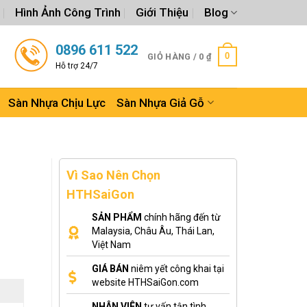
Hình Ảnh Công Trình
Giới Thiệu
Blog
0896 611 522
0
GIỎ HÀNG /
0
₫
Hỗ trợ 24/7
Sàn Nhựa Chịu Lực
Sàn Nhựa Giả Gỗ
Vì Sao Nên Chọn
HTHSaiGon
SẢN PHẨM
chính hãng đến từ
Malaysia, Châu Âu, Thái Lan,
Việt Nam
GIÁ BÁN
niêm yết công khai tại
website HTHSaiGon.com
NHÂN VIÊN
tư vấn tận tình