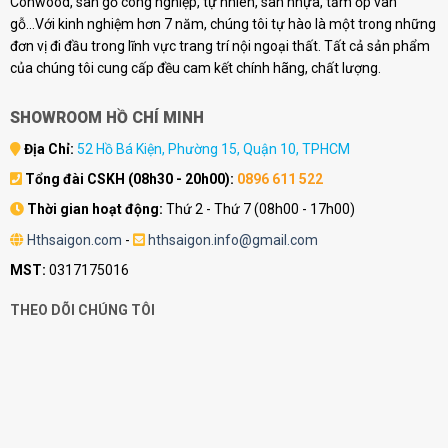
Conwood, sàn gỗ công nghiệp, tự nhiên, sàn nhựa, tấm ốp vân
gỗ...Với kinh nghiệm hơn 7 năm, chúng tôi tự hào là một trong những
đơn vị đi đầu trong lĩnh vực trang trí nội ngoại thất. Tất cả sản phẩm
của chúng tôi cung cấp đều cam kết chính hãng, chất lượng.
SHOWROOM HỒ CHÍ MINH
Địa Chỉ:
52 Hồ Bá Kiện, Phường 15, Quận 10, TPHCM
Tổng đài CSKH (08h30 - 20h00):
0896 611 522
Thời gian hoạt động:
Thứ 2 - Thứ 7 (08h00 - 17h00)
Hthsaigon.com
-
hthsaigon.info@gmail.com
MST:
0317175016
THEO DÕI CHÚNG TÔI