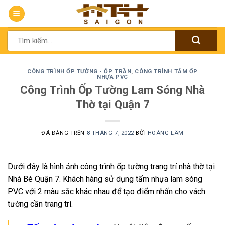
Chuyển
đến
nội
Tìm
dung
kiếm:
CÔNG TRÌNH ỐP TƯỜNG - ỐP TRẦN
,
CÔNG TRÌNH TẤM ỐP
NHỰA PVC
Công Trình Ốp Tường Lam Sóng Nhà
Thờ tại Quận 7
ĐÃ ĐĂNG TRÊN
8 THÁNG 7, 2022
BỞI
HOÀNG LÂM
Dưới đây là hình ảnh công trình ốp tường trang trí nhà thờ tại
Nhà Bè Quận 7. Khách hàng sử dụng tấm nhựa lam sóng
PVC với 2 màu sắc khác nhau để tạo điểm nhấn cho vách
tường cần trang trí.