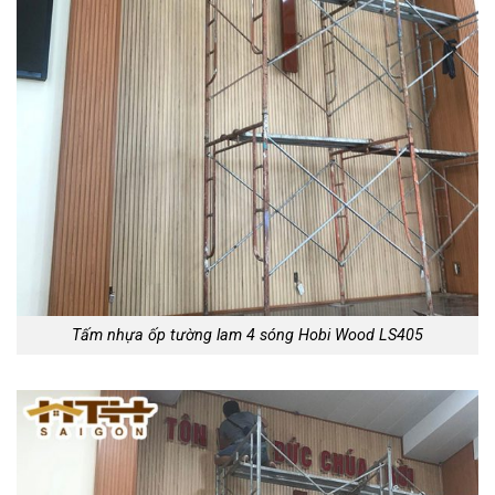
Tấm nhựa ốp tường lam 4 sóng Hobi Wood LS405