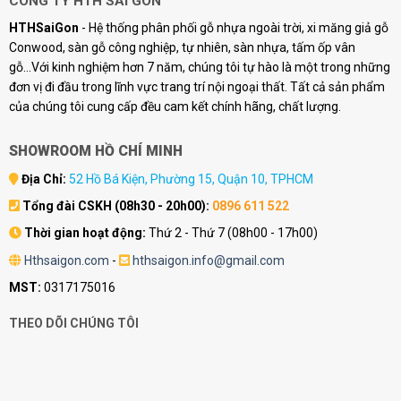
CÔNG TY HTH SÀI GÒN
HTHSaiGon
- Hệ thống phân phối gỗ nhựa ngoài trời, xi măng giả gỗ
Conwood, sàn gỗ công nghiệp, tự nhiên, sàn nhựa, tấm ốp vân
gỗ...Với kinh nghiệm hơn 7 năm, chúng tôi tự hào là một trong những
đơn vị đi đầu trong lĩnh vực trang trí nội ngoại thất. Tất cả sản phẩm
của chúng tôi cung cấp đều cam kết chính hãng, chất lượng.
SHOWROOM HỒ CHÍ MINH
Địa Chỉ:
52 Hồ Bá Kiện, Phường 15, Quận 10, TPHCM
Tổng đài CSKH (08h30 - 20h00):
0896 611 522
Thời gian hoạt động:
Thứ 2 - Thứ 7 (08h00 - 17h00)
Hthsaigon.com
-
hthsaigon.info@gmail.com
MST:
0317175016
THEO DÕI CHÚNG TÔI