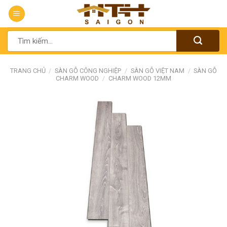
Chuyển
đến
nội
Tìm
dung
kiếm:
TRANG CHỦ
/
SÀN GỖ CÔNG NGHIỆP
/
SÀN GỖ VIỆT NAM
/
SÀN GỖ
CHARM WOOD
/
CHARM WOOD 12MM