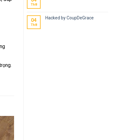
Th8
Hacked by CoupDeGrace
04
Th8
ợng
trọng.