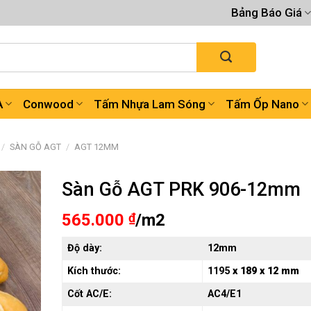
Bảng Báo Giá
A
Conwood
Tấm Nhựa Lam Sóng
Tấm Ốp Nano
/
SÀN GỖ AGT
/
AGT 12MM
Sàn Gỗ AGT PRK 906-12mm
565.000
₫
/m2
Độ dày:
12mm
Kích thước:
1195
x 189 x 12 mm
Cốt AC/E:
AC4/E1