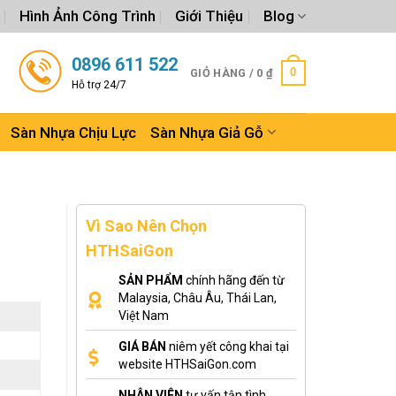
Hình Ảnh Công Trình
Giới Thiệu
Blog
0896 611 522
0
GIỎ HÀNG /
0
₫
Hỗ trợ 24/7
Sàn Nhựa Chịu Lực
Sàn Nhựa Giả Gỗ
Vì Sao Nên Chọn
HTHSaiGon
SẢN PHẨM
chính hãng đến từ
Malaysia, Châu Âu, Thái Lan,
Việt Nam
GIÁ BÁN
niêm yết công khai tại
website HTHSaiGon.com
NHÂN VIÊN
tư vấn tận tình