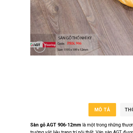
MÔ TẢ
TH
Sàn gỗ AGT 906-12mm
là một trong những thương
trường vật liệu trang trí nội thất. Ván sàn AGT đượ