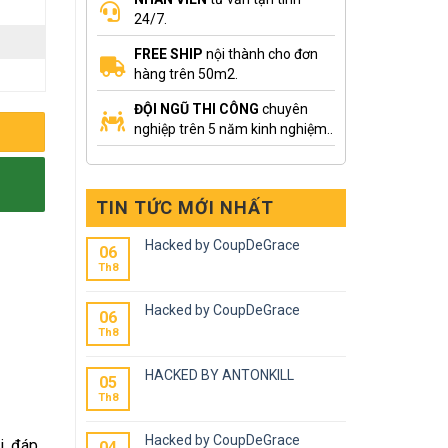
24/7.
FREE SHIP
nội thành cho đơn
hàng trên 50m2.
ĐỘI NGŨ THI CÔNG
chuyên
nghiệp trên 5 năm kinh nghiệm..
TIN TỨC MỚI NHẤT
Hacked by CoupDeGrace
06
Th8
Hacked by CoupDeGrace
06
Th8
HACKED BY ANTONKILL
05
Th8
Hacked by CoupDeGrace
i, đáp
04