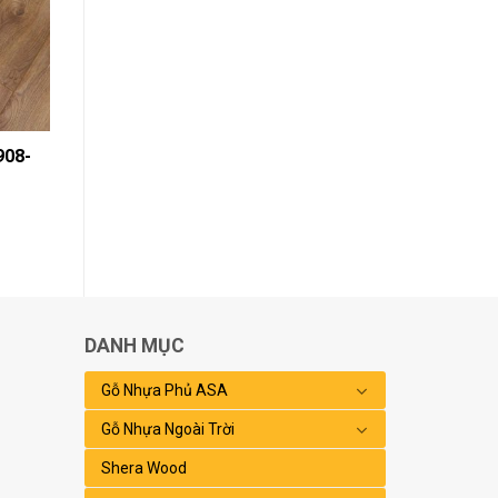
908-
DANH MỤC
Gỗ Nhựa Phủ ASA
Gỗ Nhựa Ngoài Trời
Shera Wood