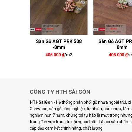
PRK 903-
Sàn Gỗ AGT PRK 508
Sàn Gỗ AGT PR
m
-8mm
8mm
₫
/m2
405.000
₫
/m2
405.000
₫
/
CÔNG TY HTH SÀI GÒN
HTHSaiGon
- Hệ thống phân phối gỗ nhựa ngoài trời, x
Conwood, sàn gỗ công nghiệp, tự nhiên, sàn nhựa, tấm ố
nghiệm hơn 7 năm, chúng tôi tự hào là một trong những 
trong lĩnh vực trang trí nội ngoại thất. Tất cả sản phẩm
cấp đều cam kết chính hãng, chất lượng.