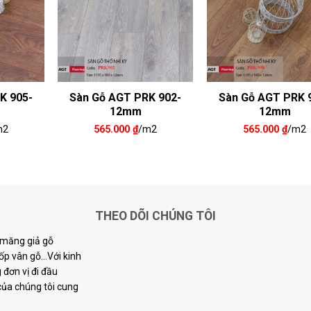
K 905-
Sàn Gỗ AGT PRK 902-
Sàn Gỗ AGT PRK 
12mm
12mm
m2
565.000
₫
/m2
565.000
₫
/m2
THEO DÕI CHÚNG TÔI
i măng giả gỗ
p vân gỗ...Với kinh
đơn vị đi đầu
 của chúng tôi cung