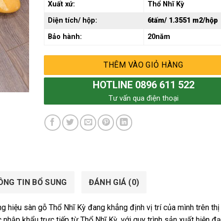
Xuất xứ:
Thổ Nhĩ Kỳ
Diện tích/ hộp:
6tấm/ 1.3551 m2/hộp
Bảo hành:
20năm
THÊM VÀO GIỎ HÀNG
HOTLINE 0896 611 522
Tư vấn qua điện thoại
ÔNG TIN BỔ SUNG
ĐÁNH GIÁ (0)
 hiệu sàn gỗ Thổ Nhĩ Kỳ đang khẳng định vị trí của mình trên thị
c nhập khẩu trực tiếp từ Thổ Nhĩ Kỳ, với quy trình sản xuất hiện đạ