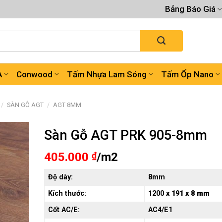
Bảng Báo Giá
A
Conwood
Tấm Nhựa Lam Sóng
Tấm Ốp Nano
/
SÀN GỖ AGT
/
AGT 8MM
Sàn Gỗ AGT PRK 905-8mm
405.000
₫
/m2
Độ dày:
8mm
Kích thước:
1200
x 191 x 8 mm
Cốt AC/E:
AC4/E1