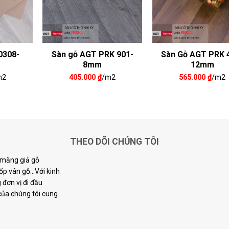
0308-
Sàn gỗ AGT PRK 901-
Sàn Gỗ AGT PRK 
8mm
12mm
m2
405.000
₫
/m2
565.000
₫
/m2
THEO DÕI CHÚNG TÔI
i măng giả gỗ
p vân gỗ...Với kinh
đơn vị đi đầu
 của chúng tôi cung