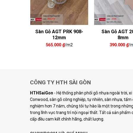
PRK 502-
Sàn Gỗ AGT PRK 908-
Sàn Gỗ AGT 2
m
12mm
8mm
₫
/m2
565.000
₫
/m2
390.000
₫
/
CÔNG TY HTH SÀI GÒN
HTHSaiGon
- Hệ thống phân phối gỗ nhựa ngoài trời, x
Conwood, sàn gỗ công nghiệp, tự nhiên, sàn nhựa, tấm ố
nghiệm hơn 7 năm, chúng tôi tự hào là một trong những 
trong lĩnh vực trang trí nội ngoại thất. Tất cả sản phẩm
cấp đều cam kết chính hãng, chất lượng.