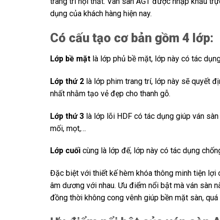
trang trí nội thất. Ván sàn AGT được nhập khẩu trự
dụng của khách hàng hiện nay.
Có cấu tạo cơ bản gồm 4 lớp:
Lớp bề mặt
là lớp phủ bề mặt, lớp này có tác dụ
Lớp thứ 2
là lớp phim trang trí, lớp này sẽ quyết 
nhất nhằm tạo vẻ đẹp cho thanh gỗ.
Lớp thứ 3
là lớp lõi HDF có tác dụng giúp ván sàn
mối, mọt,…
Lớp cuối
cùng là lớp đế, lớp này có tác dụng chốn
Đặc biệt với thiết kế hèm khóa thông minh tiện lợ
âm dương với nhau. Ưu điểm nổi bật mà ván sàn nà
đồng thời không cong vênh giúp bền mặt sàn, quá t