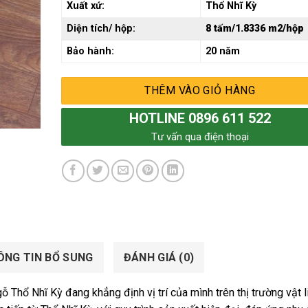
Xuất xứ:
Thổ Nhĩ Kỳ
Diện tích/ hộp:
8 tấm/1.8336 m2/hộp
Bảo hành:
20 năm
THÊM VÀO GIỎ HÀNG
HOTLINE 0896 611 522
Tư vấn qua điện thoại
ÔNG TIN BỔ SUNG
ĐÁNH GIÁ (0)
 Thổ Nhĩ Kỳ đang khẳng định vị trí của mình trên thị trường vật l