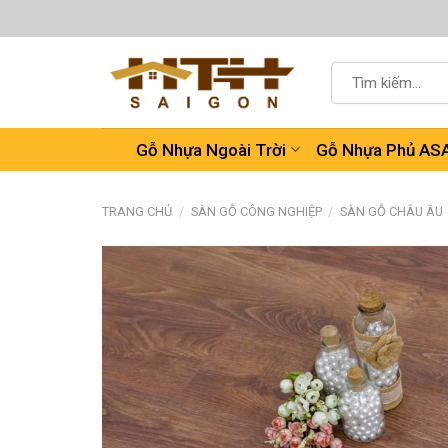
Chuyển
đến
nội
Tìm
dung
kiếm:
Gỗ Nhựa Ngoài Trời
Gỗ Nhựa Phủ AS
TRANG CHỦ
/
SÀN GỖ CÔNG NGHIỆP
/
SÀN GỖ CHÂU ÂU