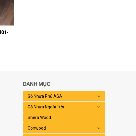
401-
DANH MỤC
Gỗ Nhựa Phủ ASA
Gỗ Nhựa Ngoài Trời
Shera Wood
Conwood