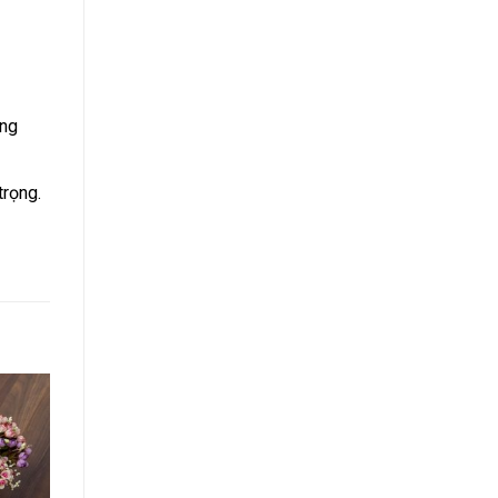
ợng
trọng.