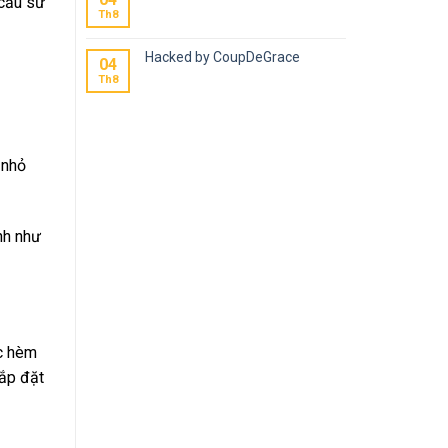
 cầu sử
Th8
Hacked by CoupDeGrace
04
Th8
 nhỏ
nh như
ác hèm
lắp đặt