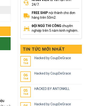
24/7.
FREE SHIP
nội thành cho đơn
hàng trên 50m2.
ĐỘI NGŨ THI CÔNG
chuyên
nghiệp trên 5 năm kinh nghiệm..
TIN TỨC MỚI NHẤT
Hacked by CoupDeGrace
06
Th8
Hacked by CoupDeGrace
06
Th8
HACKED BY ANTONKILL
05
Th8
iệu
Hacked by CoupDeGrace
04