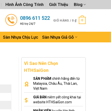
Hình Ảnh Công Trình
Giới Thiệu
Blog
0896 611 522
0
GIỎ HÀNG /
0
₫
Hỗ trợ 24/7
Sàn Nhựa Chịu Lực
Sàn Nhựa Giả Gỗ
Vì Sao Nên Chọn
HTHSaiGon
SẢN PHẨM
chính hãng đến từ
Malaysia, Châu Âu, Thái Lan,
Việt Nam
GIÁ BÁN
niêm yết công khai tại
website HTHSaiGon.com
NHÂN VIÊN
tư vấn tận tình