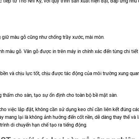
c tiếp từ Thổ Nhĩ Kỳ, với quy trình sản xuất hiện đại, đáp ứng nhu
ng giữ màu gỗ cũng như chống trầy xước, mài mòn.
định màu gỗ. Vân gỗ được in trên máy in chính xác đến từng chi tiết
 bền và chịu lực tốt, chịu được tác động của môi trường xung qua
g thấm cho sàn, tạo sự ổn định cho toàn bộ bề mặt sàn.
i cho việc lắp đặt, không cần sử dụng keo chỉ cần liên kết đúng c
y mang lại là không ảnh hưởng đến cốt nền, dễ dàng thay thế và 
rình di chuyển hạn chế tạo ra tiếng động.