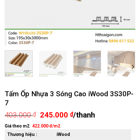
Tấm Ốp Nhựa 3 Sóng Cao iWood 3S30P-
7
Giá
Giá
403.000
₫
245.000
₫
/thanh
gốc
hiện
Giá theo m2
:
422.000 đ/m2
là:
tại
Thương hiệu :
iWood
403.000 ₫.
là: