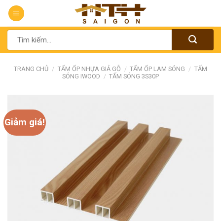
Chuyển
đến
nội
Tìm
dung
kiếm:
TRANG CHỦ
/
TẤM ỐP NHỰA GIẢ GỖ
/
TẤM ỐP LAM SÓNG
/
TẤM
SÓNG IWOOD
/
TẤM SÓNG 3S30P
Giảm giá!