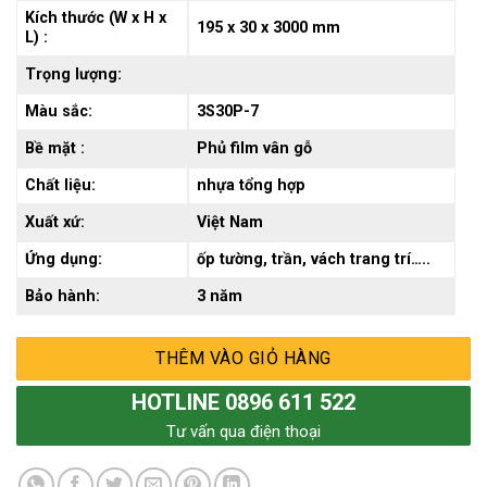
245.000 ₫.
Kích thước (W x H x
195 x 30 x 3000 mm
L) :
Trọng lượng:
Màu sắc:
3S30P-7
Bề mặt :
Phủ film vân gỗ
Chất liệu:
nhựa tổng hợp
Xuất xứ:
Việt Nam
Ứng dụng:
ốp tường, trần, vách trang trí…..
Bảo hành:
3 năm
THÊM VÀO GIỎ HÀNG
HOTLINE 0896 611 522
Tư vấn qua điện thoại