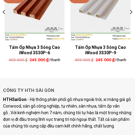
Tấm Ốp Nhựa 3 Sóng Cao
Tấm Ốp Nhựa 3 Sóng Cao
iWood 3S30P-6
iWood 3S30P-9
Giá
Giá
Giá
Giá
403.000
₫
245.000
₫
/thanh
403.000
₫
245.000
₫
/thanh
gốc
hiện
gốc
hiện
là:
tại
là:
tại
403.000 ₫.
là:
403.000 ₫.
là:
245.000 ₫.
245.000 ₫.
CÔNG TY HTH SÀI GÒN
HTHSaiGon
- Hệ thống phân phối gỗ nhựa ngoài trời, xi măng giả gỗ
Conwood, sàn gỗ công nghiệp, tự nhiên, sàn nhựa, tấm ốp vân
gỗ...Với kinh nghiệm hơn 7 năm, chúng tôi tự hào là một trong những
đơn vị đi đầu trong lĩnh vực trang trí nội ngoại thất. Tất cả sản phẩm
của chúng tôi cung cấp đều cam kết chính hãng, chất lượng.