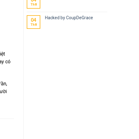
Th8
Hacked by CoupDeGrace
04
Th8
iệt
ay có
rần,
gười