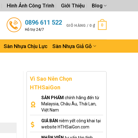
Hình Ảnh Công Trình
Giới Thiệu
Blog
0896 611 522
0
GIỎ HÀNG /
0
₫
Hỗ trợ 24/7
Sàn Nhựa Chịu Lực
Sàn Nhựa Giả Gỗ
Vì Sao Nên Chọn
HTHSaiGon
SẢN PHẨM
chính hãng đến từ
Malaysia, Châu Âu, Thái Lan,
Việt Nam
GIÁ BÁN
niêm yết công khai tại
website HTHSaiGon.com
NHÂN VIÊN
tư vấn tận tình