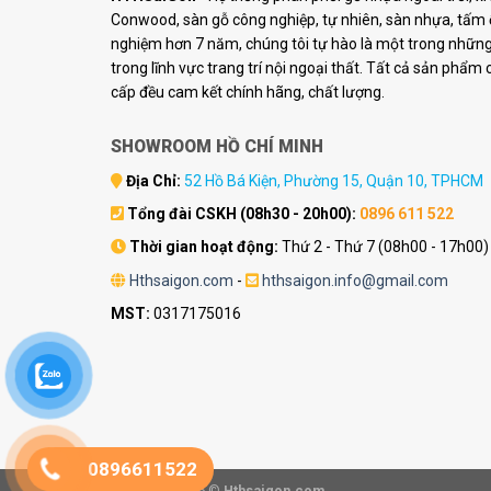
Conwood, sàn gỗ công nghiệp, tự nhiên, sàn nhựa, tấm ố
nghiệm hơn 7 năm, chúng tôi tự hào là một trong những 
trong lĩnh vực trang trí nội ngoại thất. Tất cả sản phẩm
cấp đều cam kết chính hãng, chất lượng.
SHOWROOM HỒ CHÍ MINH
Địa Chỉ:
52 Hồ Bá Kiện, Phường 15, Quận 10, TPHCM
Tổng đài CSKH (08h30 - 20h00):
0896 611 522
Thời gian hoạt động:
Thứ 2 - Thứ 7 (08h00 - 17h00)
Hthsaigon.com
-
hthsaigon.info@gmail.com
MST:
0317175016
0896611522
Copyright 2026 ©
Hthsaigon.com