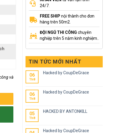
24/7.
FREE SHIP
nội thành cho đơn
hàng trên 50m2.
ĐỘI NGŨ THI CÔNG
chuyên
nghiệp trên 5 năm kinh nghiệm..
ách
TIN TỨC MỚI NHẤT
Hacked by CoupDeGrace
06
 công và
Th8
Hacked by CoupDeGrace
06
Th8
HACKED BY ANTONKILL
05
Th8
Hacked by CoupDeGrace
04