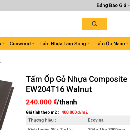
Bảng Báo Giá
A
Conwood
Tấm Nhựa Lam Sóng
Tấm Ốp Nano
A
Tấm Ốp Gỗ Nhựa Composite
EW204T16 Walnut
240.000
₫
/thanh
Giá tính theo m2 :
400.000 đ/m2
Thương hiệu :
Ecovina
Kích thước (W x T x L) :
204 x 16 x 3000mm