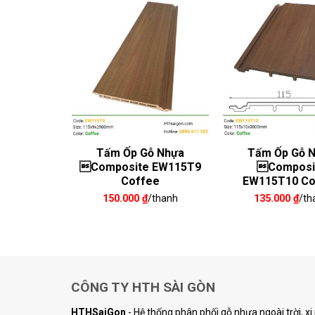
ỗ Nhựa
Tấm Ốp Gỗ Nhựa
Tấm Ốp Gỗ 
 EW159T7
Composite EW115T9
Composi
ut
Coffee
EW115T10 Co
/thanh
150.000
₫
/thanh
135.000
₫
/th
CÔNG TY HTH SÀI GÒN
HTHSaiGon
- Hệ thống phân phối gỗ nhựa ngoài trời, x