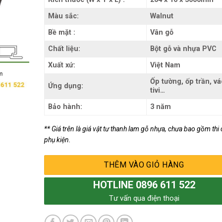
Màu sắc:
Walnut
Bề mặt :
Vân gỗ
Chất liệu:
Bột gỗ và nhựa PVC
Xuất xứ:
Việt Nam
Ốp tường, ốp trần, v
Ứng dụng:
tivi…
Bảo hành:
3 năm
** Giá trên là giá vật tư thanh lam gỗ nhựa, chưa bao gồm thi
phụ kiện.
THÊM VÀO GIỎ HÀNG
HOTLINE 0896 611 522
Tư vấn qua điện thoại