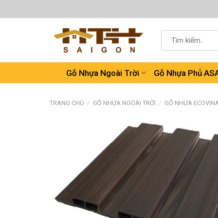
Chuyển
đến
nội
Tìm
dung
kiếm:
Gỗ Nhựa Ngoài Trời
Gỗ Nhựa Phủ AS
TRANG CHỦ
/
GỖ NHỰA NGOÀI TRỜI
/
GỖ NHỰA ECOVIN