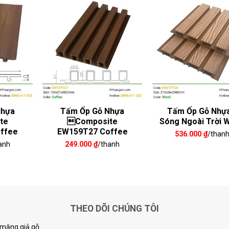
Nhựa
Tấm Ốp Gỗ Nhựa
Tấm Ốp Gỗ Nhựa
te
Composite
Sóng Ngoài Trời 
ffee
EW159T27 Coffee
536.000
₫
/than
anh
249.000
₫
/thanh
THEO DÕI CHÚNG TÔI
i măng giả gỗ