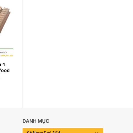
 4
Wood
h
DANH MỤC
Gỗ Nhựa Phủ ASA