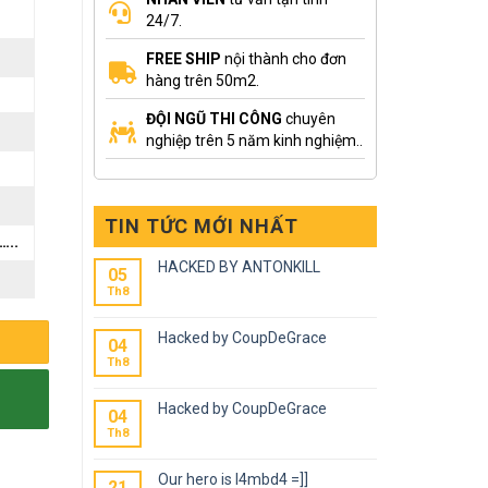
24/7.
FREE SHIP
nội thành cho đơn
hàng trên 50m2.
ĐỘI NGŨ THI CÔNG
chuyên
nghiệp trên 5 năm kinh nghiệm..
TIN TỨC MỚI NHẤT
…..
HACKED BY ANTONKILL
05
Th8
Hacked by CoupDeGrace
04
Th8
Hacked by CoupDeGrace
04
Th8
Our hero is l4mbd4 =]]
21