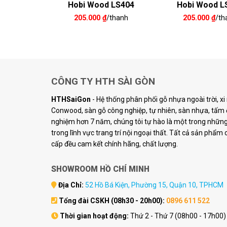
 LS406
Hobi Wood LS404
Hobi Wood L
/thanh
205.000
₫
/thanh
205.000
₫
/th
CÔNG TY HTH SÀI GÒN
HTHSaiGon
- Hệ thống phân phối gỗ nhựa ngoài trời, x
Conwood, sàn gỗ công nghiệp, tự nhiên, sàn nhựa, tấm ố
nghiệm hơn 7 năm, chúng tôi tự hào là một trong những 
trong lĩnh vực trang trí nội ngoại thất. Tất cả sản phẩm
cấp đều cam kết chính hãng, chất lượng.
SHOWROOM HỒ CHÍ MINH
Địa Chỉ:
52 Hồ Bá Kiện, Phường 15, Quận 10, TPHCM
Tổng đài CSKH (08h30 - 20h00):
0896 611 522
Thời gian hoạt động:
Thứ 2 - Thứ 7 (08h00 - 17h00)