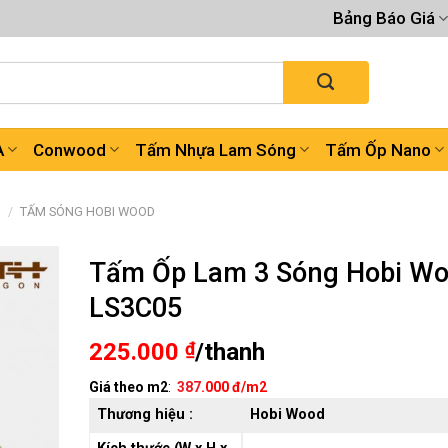
Bảng Báo Giá
A
Conwood
Tấm Nhựa Lam Sóng
Tấm Ốp Nano
G
/
TẤM SÓNG HOBI WOOD
Tấm Ốp Lam 3 Sóng Hobi W
LS3C05
225.000
₫
/thanh
Giá theo m2
:
387
.000 đ/m2
Thương hiệu :
Hobi Wood