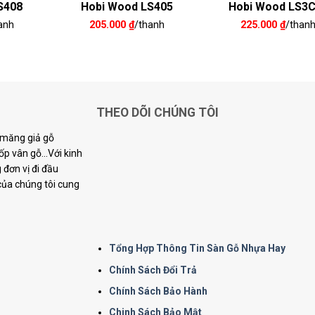
S408
Hobi Wood LS405
Hobi Wood LS3
anh
205.000
₫
/thanh
225.000
₫
/than
THEO DÕI CHÚNG TÔI
i măng giả gỗ
p vân gỗ...Với kinh
đơn vị đi đầu
 của chúng tôi cung
Tổng Hợp Thông Tin Sàn Gỗ Nhựa Hay
Chính Sách Đổi Trả
Chính Sách Bảo Hành
Chinh Sách Bảo Mật