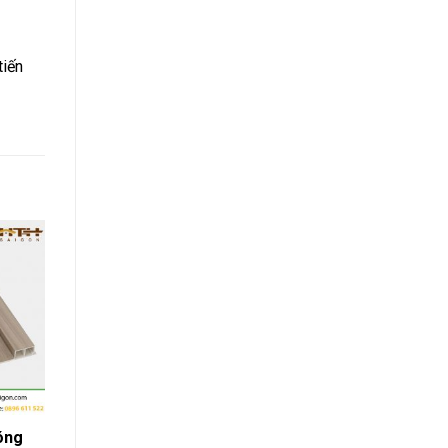
tiến
óng