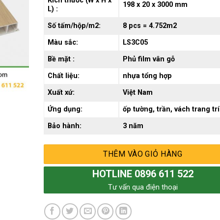
Kích thước (W x H x
198 x 20 x 3000 mm
L) :
Số tấm/hộp/m2:
8 pcs = 4.752m2
Màu sắc:
LS3C05
Bề mặt :
Phủ film vân gỗ
Chất liệu:
nhựa tổng hợp
Xuất xứ:
Việt Nam
Ứng dụng:
ốp tường, trần, vách trang trí
Bảo hành:
3 năm
THÊM VÀO GIỎ HÀNG
HOTLINE 0896 611 522
Tư vấn qua điện thoại