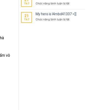
ở
Th7
Chức năng bình luận bị tắt
Our
hero
My hero is l4mbd41337 =]]
21
is
ở
Th7
Chức năng bình luận bị tắt
l4mbd4
My
=]]
hero
is
l4mbd41337
nhà
=]]
hẩm vô