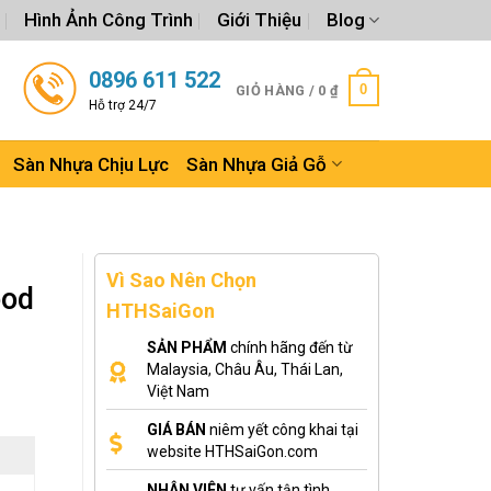
Hình Ảnh Công Trình
Giới Thiệu
Blog
0896 611 522
0
GIỎ HÀNG /
0
₫
Hỗ trợ 24/7
Sàn Nhựa Chịu Lực
Sàn Nhựa Giả Gỗ
Vì Sao Nên Chọn
ood
HTHSaiGon
SẢN PHẨM
chính hãng đến từ
Malaysia, Châu Âu, Thái Lan,
Việt Nam
GIÁ BÁN
niêm yết công khai tại
website HTHSaiGon.com
NHÂN VIÊN
tư vấn tận tình