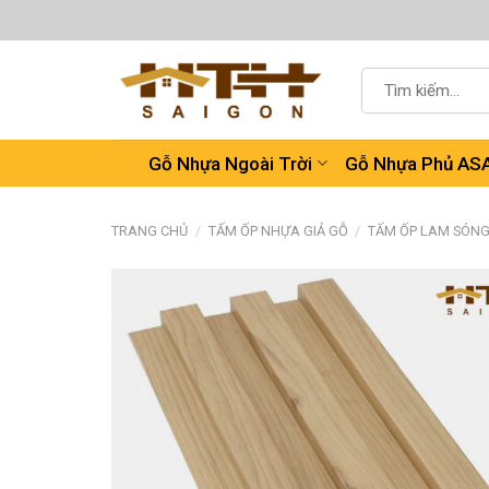
Chuyển
đến
nội
Tìm
dung
kiếm:
Gỗ Nhựa Ngoài Trời
Gỗ Nhựa Phủ AS
TRANG CHỦ
/
TẤM ỐP NHỰA GIẢ GỖ
/
TẤM ỐP LAM SÓN