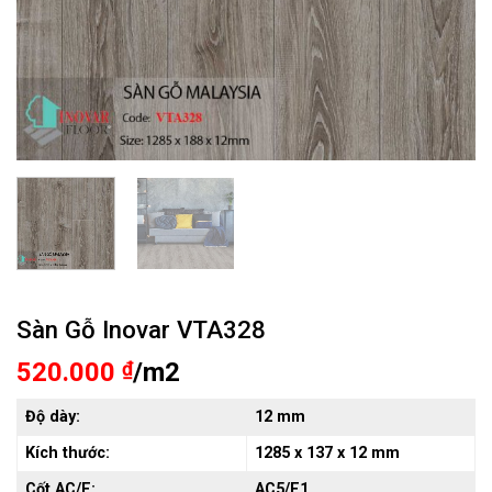
Sàn Gỗ Inovar VTA328
520.000
₫
/m2
Độ dày:
12 mm
Kích thước:
1285 x 137 x 12 mm
Cốt AC/E:
AC5/E1