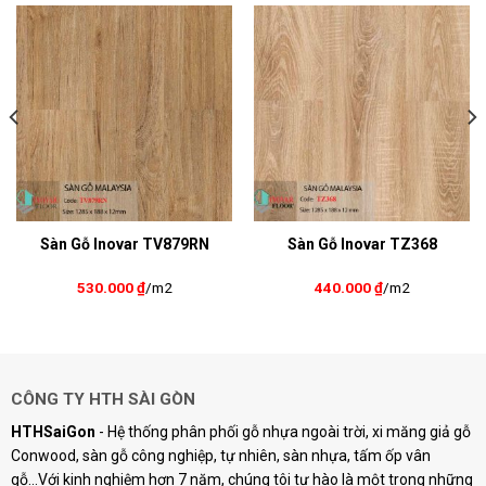
Sàn Gỗ Inovar TV879RN
Sàn Gỗ Inovar TZ368
530.000
₫
/m2
440.000
₫
/m2
CÔNG TY HTH SÀI GÒN
HTHSaiGon
- Hệ thống phân phối gỗ nhựa ngoài trời, xi măng giả gỗ
Conwood, sàn gỗ công nghiệp, tự nhiên, sàn nhựa, tấm ốp vân
gỗ...Với kinh nghiệm hơn 7 năm, chúng tôi tự hào là một trong những