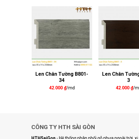
ờng B801-
Len Chân Tường B801-
Len Chân Tườn
34
3
/md
42.000
₫
/md
42.000
₫
/m
CÔNG TY HTH SÀI GÒN
HTHSaiGon
- Hệ thống phân phối gỗ nhựa ngoài trời, x