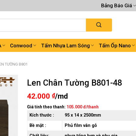
Bảng Báo Giá
A
Conwood
Tấm Nhựa Lam Sóng
Tấm Ốp Nano
EN TƯỜNG B801
Len Chân Tường B801-48
42.000
₫
/md
Giá tính theo thanh:
105.000 đ/thanh
Kích thước :
95 x 14 x 2500mm
Bề mặt :
Phủ film vân gỗ
Chất liệu:
nhựa tổng hợp và phụ gia