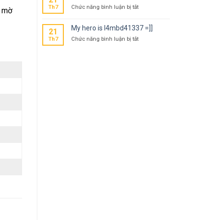
ở
Th7
Chức năng bình luận bị tắt
g mờ
Our
hero
My hero is l4mbd41337 =]]
21
is
ở
Th7
Chức năng bình luận bị tắt
l4mbd4
My
=]]
hero
is
l4mbd41337
=]]