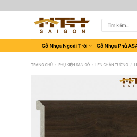
Chuyển
đến
nội
Tìm
dung
kiếm:
Gỗ Nhựa Ngoài Trời
Gỗ Nhựa Phủ AS
TRANG CHỦ
/
PHỤ KIỆN SÀN GỖ
/
LEN CHÂN TƯỜNG
/
L