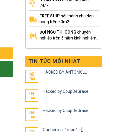
24/7.
FREE SHIP
nội thành cho đơn
hàng trên 50m2.
ĐỘI NGŨ THI CÔNG
chuyên
nghiệp trên 5 năm kinh nghiệm..
TIN TỨC MỚI NHẤT
HACKED BY ANTONKILL
05
Th8
Hacked by CoupDeGrace
04
Th8
Hacked by CoupDeGrace
04
Th8
Our hero is l4mbd4 =]]
21