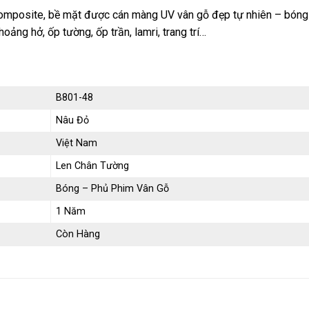
omposite, bề mặt được cán màng UV vân gỗ đẹp tự nhiên – bón
ảng hở, ốp tường, ốp trần, lamri, trang trí…
B801-48
Nâu Đỏ
Việt Nam
Len Chân Tường
Bóng – Phủ Phim Vân Gỗ
1 Năm
Còn Hàng