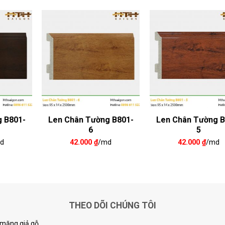
g B801-
Len Chân Tường B801-
Len Chân Tường B
6
5
d
42.000
₫
/md
42.000
₫
/md
THEO DÕI CHÚNG TÔI
i măng giả gỗ