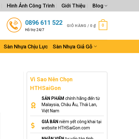
Hình Ảnh Công Trình
Giới Thiệu
Blog
0896 611 522
0
GIỎ HÀNG /
0
₫
Hỗ trợ 24/7
Sàn Nhựa Chịu Lực
Sàn Nhựa Giả Gỗ
Vì Sao Nên Chọn
HTHSaiGon
SẢN PHẨM
chính hãng đến từ
Malaysia, Châu Âu, Thái Lan,
Việt Nam
GIÁ BÁN
niêm yết công khai tại
website HTHSaiGon.com
NHÂN VIÊN
tư vấn tận tình