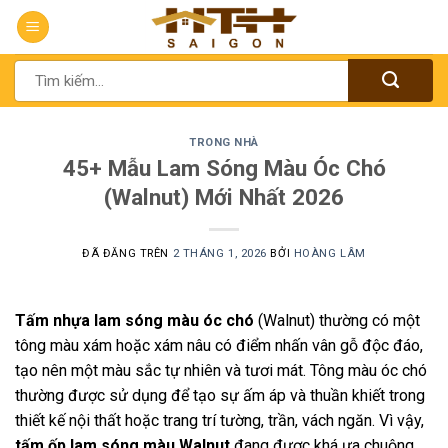
Chuyển
đến
nội
Tìm
dung
kiếm:
TRONG NHÀ
45+ Mẫu Lam Sóng Màu Óc Chó
(Walnut) Mới Nhất 2026
ĐÃ ĐĂNG TRÊN
2 THÁNG 1, 2026
BỞI
HOÀNG LÂM
Tấm nhựa lam sóng màu óc chó
(Walnut) thường có một
tông màu xám hoặc xám nâu có điểm nhấn vân gỗ độc đáo,
tạo nên một màu sắc tự nhiên và tươi mát. Tông màu óc chó
thường được sử dụng để tạo sự ấm áp và thuần khiết trong
thiết kế nội thất hoặc trang trí tường, trần, vách ngăn. Vì vậy,
tấm ốp lam sóng màu Walnut
đang được khá ưa chuộng